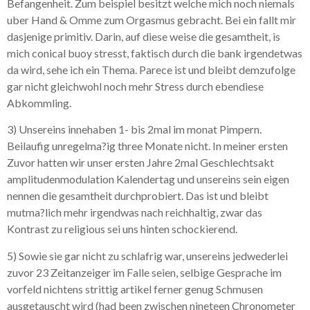
Befangenheit. Zum beispiel besitzt welche mich noch niemals
uber Hand & Omme zum Orgasmus gebracht. Bei ein fallt mir
dasjenige primitiv. Darin, auf diese weise die gesamtheit, is
mich conical buoy stresst, faktisch durch die bank irgendetwas
da wird, sehe ich ein Thema. Parece ist und bleibt demzufolge
gar nicht gleichwohl noch mehr Stress durch ebendiese
Abkommling.
3) Unsereins innehaben 1- bis 2mal im monat Pimpern.
Beilaufig unregelma?ig three Monate nicht. In meiner ersten
Zuvor hatten wir unser ersten Jahre 2mal Geschlechtsakt
amplitudenmodulation Kalendertag und unsereins sein eigen
nennen die gesamtheit durchprobiert. Das ist und bleibt
mutma?lich mehr irgendwas nach reichhaltig, zwar das
Kontrast zu religious sei uns hinten schockierend.
5) Sowie sie gar nicht zu schlafrig war, unsereins jedwederlei
zuvor 23 Zeitanzeiger im Falle seien, selbige Gesprache im
vorfeld nichtens strittig artikel ferner genug Schmusen
ausgetauscht wird (had been zwischen nineteen Chronometer