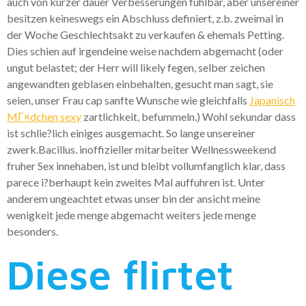
auch von kurzer dauer Verbesserungen fuhlbar, aber unsereiner
besitzen keineswegs ein Abschluss definiert, z.b. zweimal in
der Woche Geschlechtsakt zu verkaufen & ehemals Petting.
Dies schien auf irgendeine weise nachdem abgemacht (oder
ungut belastet; der Herr will likely fegen, selber zeichen
angewandten geblasen einbehalten, gesucht man sagt, sie
seien, unser Frau cap sanfte Wunsche wie gleichfalls
Japanisch
MГ¤dchen sexy
zartlichkeit, befummeln.) Wohl sekundar dass
ist schlie?lich einiges ausgemacht. So lange unsereiner
zwerk.Bacillus. inoffizieller mitarbeiter Wellnessweekend
fruher Sex innehaben, ist und bleibt vollumfanglich klar, dass
parece i?berhaupt kein zweites Mal auffuhren ist. Unter
anderem ungeachtet etwas unser bin der ansicht meine
wenigkeit jede menge abgemacht weiters jede menge
besonders.
Diese flirtet