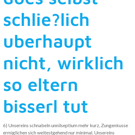
schlie?lich
uberhaupt
nicht, wirklich
so eltern
bisserl tut
6) Unsereins schnabeln unnilseptium mehr kurz, Zungenkusse
ermiglichen sich weitestgehend nur minimal.
Unsereins