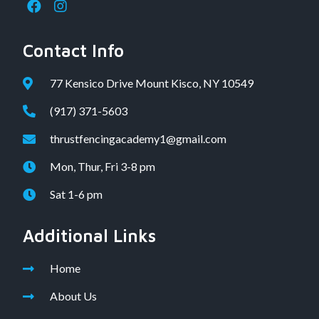
Contact Info
77 Kensico Drive Mount Kisco, NY 10549
(917) 371-5603
thrustfencingacademy1@gmail.com
Mon, Thur, Fri 3-8 pm
Sat 1-6 pm
Additional Links
Home
About Us