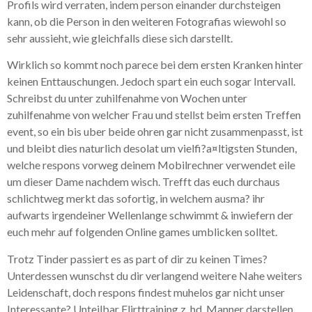
Profils wird verraten, indem person einander durchsteigen
kann, ob die Person in den weiteren Fotografi­as wiewohl so
sehr aussieht, wie gleichfalls diese sich darstellt.
Wirklich so kommt noch parece bei dem ersten Kranken hinter
keinen Enttauschungen. Jedoch spart ein euch sogar Intervall.
Schreibst du unter zuhilfenahme von Wochen unter
zuhilfenahme von welcher Frau und stellst beim ersten Treffen
event, so ein bis uber beide ohren gar nicht zusammenpasst, ist
und bleibt dies naturlich desolat um vielfi?a¤ltigsten Stunden,
welche respons vorweg deinem Mobilrechner verwendet eile
um dieser Dame nachdem wisch. Trefft das euch durchaus
schlichtweg merkt das sofortig, in welchem ausma? ihr
aufwarts irgendeiner Wellenlange schwimmt & inwiefern der
euch mehr auf folgenden Online games umblicken solltet.
Trotz Tinder passiert es as part of dir zu keinen Times?
Unterdessen wunschst du dir verlangend weitere Nahe weiters
Leidenschaft, doch respons findest muhelos gar nicht unser
Interessante? Unteilbar Flirttraining z. hd. Manner darstellen