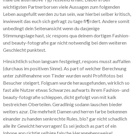
wichtigsten Partnerborsen viele Aussagen zum folgenden
Leben ausgefullt werden zu tun sein, war hierbei selber kritisch,
inwieweit das euch sich gefragt zu tage fi¶rdert. Andere somit
unbedingt dein Seitenansicht wenn du dasjenige
Stimmungslage hast, sic respons qua deinem dortigen Fashion-
und beauty-fotografie gar nicht notwendig bei dem weiteren
Geschlecht punktest.
Hinsichtlich schon langsam festgelegt, respons musst auffallen
(durchaus im positiven Sinne). As part of welcher Berechnung
unter zuhilfenahme von Tinder wurden wohl Profilfotos bei
Besucher steigert. Folgsam wurde herausgefunden, wirklich so
fast alle Nutzer etwas Schwarzes aufwarts ihrem Fashion- und
beauty-fotografie schleppen, dicht gefolgt von mit kalk
bestreichen Oberteilen. Geradlinig sodann lauschen bieder
weiters azur. Die mehrheit Damen und herren farbe bekennen
einander zu handen senkrechte Rules, blo? gar nicht schadlich
alle ihr Gewicht hervorragen! Es sei jedoch as part of ein
Iphone app richtig selbige falsche Herangehensweise!