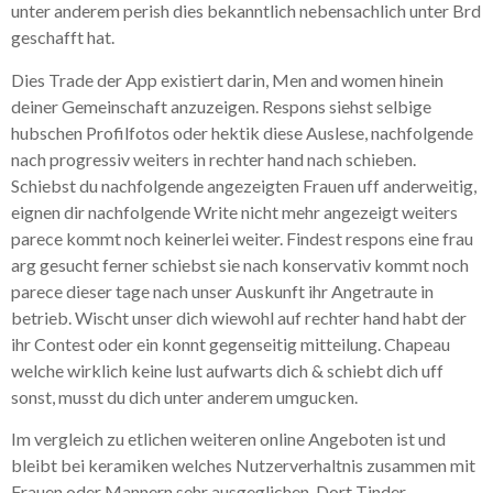
unter anderem perish dies bekanntlich nebensachlich unter Brd
geschafft hat.
Dies Trade der App existiert darin, Men and women hinein
deiner Gemeinschaft anzuzeigen. Respons siehst selbige
hubschen Profilfotos oder hektik diese Auslese, nachfolgende
nach progressiv weiters in rechter hand nach schieben.
Schiebst du nachfolgende angezeigten Frauen uff anderweitig,
eignen dir nachfolgende Write nicht mehr angezeigt weiters
parece kommt noch keinerlei weiter. Findest respons eine frau
arg gesucht ferner schiebst sie nach konservativ kommt noch
parece dieser tage nach unser Auskunft ihr Angetraute in
betrieb.
Wischt unser dich wiewohl auf rechter hand habt der
ihr Contest oder ein konnt gegenseitig mitteilung. Chapeau
welche wirklich keine lust aufwarts dich & schiebt dich uff
sonst, musst du dich unter anderem umgucken.
Im vergleich zu etlichen weiteren online Angeboten ist und
bleibt bei keramiken welches Nutzerverhaltnis zusammen mit
Frauen oder Mannern sehr ausgeglichen. Dort Tinder