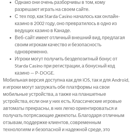
Однако они очень разборчивы в том, кому
разрешают играть на своем сайте.
С тех пор, как Starda Casino началось как онлайн-
казино в 2002 году, оно превратилось в одно из
ведущих казино в Канаде.
Веб-сайт имеет отличный внешний вид, предлагая
своим игрокам качество и безопасность
одновременно.
Игроки могут получить бездепозитный бонус от
Starda Casino при регистрации, а бонусный код
казино — P-DOGE.
Мобильная версия доступна как для iOS, так и для Android,
и игроки могут загружать обе платформы на свои
мобильные устройства, а также на планшетные
устройства, если они у них есть. Классические игровые
автоматы прекрасны, в них легко ориентироваться и
получать потрясающие джекпоты. Благодаря отличным
отзывам, поддержке клиентов, современным
технологиям и безопасной и надежной среде, это