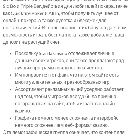
Sic Bo и Triple Bar, действия для любителей покера, такие
как Quickfire Poker и All In, чтобы получить лучшее от
онлайн-покера, а также рулетка и блэкджек для
ностальгический. Использование этих бонусов дает вам
возможность играть бесплатно, а также добавляет ваш
депозит на растущий счет.
Поскольку Starda Casino отслеживает личные
данные своих игроков, они также предлагают ряд
лучших программ лояльности клиентов.
Им понравится тот факт, что на этом сайте есть
много увлекательных и разнообразных игр.
Ассортимент рекламных акций усердно работает
над тем, чтобы у игроков всегда была причина
возвращаться на сайт, чтобы играть в онлайн-
казино.
Графика немного менее сложная, а интерфейс
немного сложнее, чем веб-формат казино.
Эта демографическая группа означает, что контент для