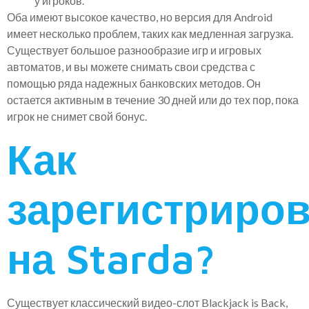
у игроков.
Оба имеют высокое качество, но версия для Android
имеет несколько проблем, таких как медленная загрузка.
Существует большое разнообразие игр и игровых
автоматов, и вы можете снимать свои средства с
помощью ряда надежных банковских методов. Он
остается активным в течение 30 дней или до тех пор, пока
игрок не снимет свой бонус.
Как
зарегистриро
на Starda?
Существует классический видео-слот Blackjack is Back,