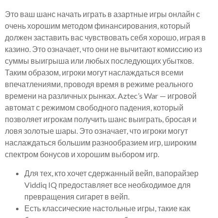
Это ваш шанс начать играть в азартные игры онлайн с
очень хорошим методом финансирования, который
должен заставить вас чувствовать себя хорошо, играя в
казино. Это означает, что они не вычитают комиссию из
суммы выигрыша или любых последующих убытков.
Таким образом, игроки могут наслаждаться всеми
впечатлениями, проводя время в режиме реального
времени на различных рынках. Aztec’s War — игровой
автомат с режимом свободного падения, который
позволяет игрокам получить шанс выиграть, бросая и
ловя золотые шары. Это означает, что игроки могут
наслаждаться большим разнообразием игр, широким
спектром бонусов и хорошим выбором игр.
Для тех, кто хочет сдержанный вейп, вапорайзер
Viddiq IQ предоставляет все необходимое для
превращения сигарет в вейп.
Есть классические настольные игры, такие как