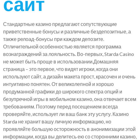
сайт
Стандартные казино предлагают сопутствующие
приветственные бонусы и различные бездепозитные, а
также релоад-бонусы при каждом депозите.
Отличительной особенностью является программа
вознаграждений за лояльность. Во-первых, Starda Casino
не может быть проще в использовании.Домашняя
страница – это первое, что видят игроки, когда они
используют сайт, а дизайн макета прост, красочен и очень
интуитивно понятен. От великолепной и хорошо
продуманной графики до широкого спектра опций и
безупречной игры в мобильном казино, она отвечает всем
требованиям. Поэтому перед посещением всегда
проверяйте, использует ли ваш банк эту услугу. Казино
Starda не хранит вашу личную информацию, но
проявляйте большую осторожность в анонимизации этой
информации, когда вы делитесь ею со сторонними казино,