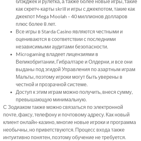
блэкджек и рулетка, а также более новые игры, такие
как скретч-карты skrill и игры с джекпотом, такие как
джекпот Mega Moolah – 40 миллионов долларов
плюс более 8 лет.
Все игры в Starda Casino являются честными и
оцениваются в соответствии с последними
независимыми аудитами безопасности.
Microgaming владеет лицензиями в
Великобритании, Гибралтаре и Олдерни, и все они
выданы под эгидой Управления по азартным играм
Мальты, поэтому игроки могут быть уверены в
честной и прозрачной системе.
Доступ к этим играм можно получить, внеся сумму,
превышающую минимальную.
С Зодиаком также можно связаться по электронной
почте, факсу, телефону и почтовому адресу. Как новый
клиент онлайн-казино, многие новые игроки и программа
необычны, но приветствуются. Процесс входа также
интуитивно понятен, поэтому обучение не требуется.