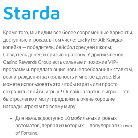
Starda
Кроме того, мы видим все более современные варианты,
доступные игрокам, в том числе: Lucky for All; Каждая
копейка — победитель; бейсбол средней школы;
Создатель денег; и призыв к разгону. У других членов
Casino Rewards Group есть сильные и похожие VIP-
программы, предлагающие новые требования к ставкам,
вознаграждения за лояльность и многое другое. Вы
можете использовать это, чтобы играть или просто
сохранить свой выигрыш! Онлайн-азартные игры — это
быстро, легко и могут предложить очень хорошие
награды игрокам по всему миру.
Для начала доступно 10 мобильных игровых
автоматов, первая из которых — популярная Crown
of Fortune.