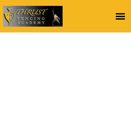
Спортивные
достижения и
физкультурная
подготовка: Забота о
физическом развитии
учащихся в Школе
имени М. В.
Ломоносова