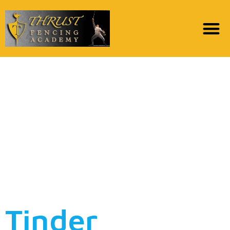
Si vous Souhaitez
accoster quelques
demoiselles avanceEt
voili par deca Los
cuales la couleur
germe marche
Tinder