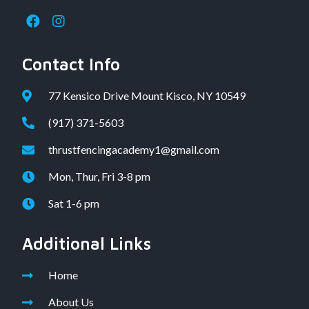
Contact Info
77 Kensico Drive Mount Kisco, NY 10549
(917) 371-5603
thrustfencingacademy1@gmail.com
Mon, Thur, Fri 3-8 pm
Sat 1-6 pm
Additional Links
Home
About Us