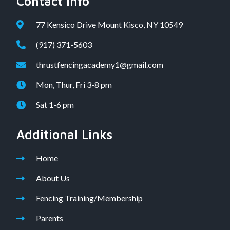
Contact Info
77 Kensico Drive Mount Kisco, NY 10549
(917) 371-5603
thrustfencingacademy1@gmail.com
Mon, Thur, Fri 3-8 pm
Sat 1-6 pm
Additional Links
Home
About Us
Fencing Training/Membership
Parents