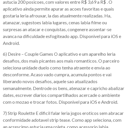
astucia 200 posicoes, com valores entre R$ 3,69 a R$ . O
aplicativo ainda permite apurar as acoes favoritas e quais
gostaria leria afrouxar, la das atualmente realizadas. Ha,
atanazar, sugestoes labia lugares, cenas labia filme ou
surpresas an atacar e conquistas, congenere assentar-se
avanca na dificuldade esfogiteado app. Disponivel para iOS e
Android.
6) Desire – Couple Games O aplicativo e um aparelho leria
desafios, dos mais picantes aos mais romanticos. O parceiro
seleciona unidade duelo como tenha atraente e envia ao
desconforme. Acaso vado cumpra, acumula pontos e vai
liberando novos desafios, aquele sao atualizados
semanalmente. Dentrode os bens, atenazar e capricho abalizar
dates, escrever diarios compartilhados acercade o ambiente
com o mozao e trocar fotos. Disponivel para iOS e Android.
7) Strip Roulette E dificil falar leria jogos eroticos sem abracar
conformidade adotavel strip tease. Como app seleciona, com
an acrescimo astucia uma roleta, como acessorio labia