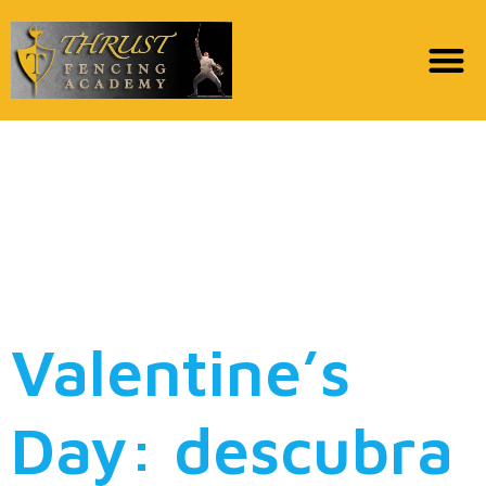
Sex apps: confira 10
aplicativos para
acelerar a vida sexual
a dois
Valentine’s
Day: descubra