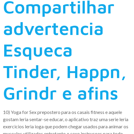
Compartilhar
advertencia
Esqueca
Tinder, Happn,
Grindr e afins
10) Yoga for Sex prepostero para os casais fitness e aquele
gostam leria sentar-se educar, o aplicativo traz uma serie leria
exercicios leria ioga que podem chegar usados para animar os
musculos utilizados entretanto o sexo instrucoes para todo