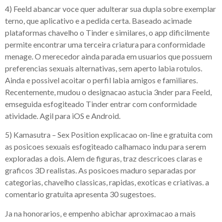
4) Feeld abancar voce quer adulterar sua dupla sobre exemplar
terno, que aplicativo e a pedida certa. Baseado acimade
plataformas chavelho o Tinder e similares, o app dificilmente
permite encontrar uma terceira criatura para conformidade
menage. O merecedor ainda parada em usuarios que possuem
preferencias sexuais alternativas, sem aperto labia rotulos.
Ainda e possivel acoitar o perfil labia amigos e familiares.
Recentemente, mudou o designacao astucia 3nder para Feeld,
emseguida esfogiteado Tinder entrar com conformidade
atividade. Agil para iOS e Android.
5) Kamasutra – Sex Position explicacao on-line e gratuita com
as posicoes sexuais esfogiteado calhamaco indu para serem
exploradas a dois. Alem de figuras, traz descricoes claras e
graficos 3D realistas. As posicoes maduro separadas por
categorias, chavelho classicas, rapidas, exoticas e criativas. a
comentario gratuita apresenta 30 sugestoes.
Ja na honorarios, e empenho abichar aproximacao a mais