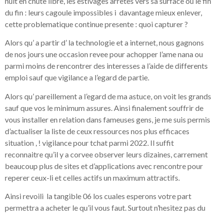
nuit en chute libre, les estivages arretes vers sa surface ou le fin
du fin : leurs cagoule impossibles i davantage mieux enlever,
cette problematique continue presente : quoi capturer ?
Alors qu’ a partir d’ la technologie et a internet, nous gagnons
de nos jours une occasion revee pour achopper l’ame nana ou
parmi moins de rencontrer des interesses a l’aide de differents
emploi sauf que vigilance a l’egard de partie.
Alors qu’ pareillement a l’egard de ma astuce, on voit les grands
sauf que vos le minimum assures. Ainsi finalement souffrir de
vous installer en relation dans fameuses gens, je me suis permis
d’actualiser la liste de ceux ressources nos plus efficaces
situation , ! vigilance pour tchat parmi 2022. Il suffit
reconnaitre qu’il y a corvee observer leurs dizaines, carrement
beaucoup plus de sites et d’applications avec rencontre pour
reperer ceux-li et celles actifs un maximum attractifs.
Ainsi revoili la tangible 06 los cuales esperons votre part
permettra a acheter le qu’il vous faut. Surtout n’hesitez pas du