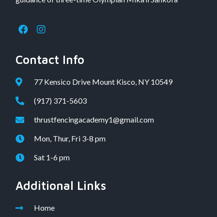
Contact Info
77 Kensico Drive Mount Kisco, NY 10549
(917) 371-5603
thrustfencingacademy1@gmail.com
Mon, Thur, Fri 3-8 pm
Sat 1-6 pm
Additional Links
Home