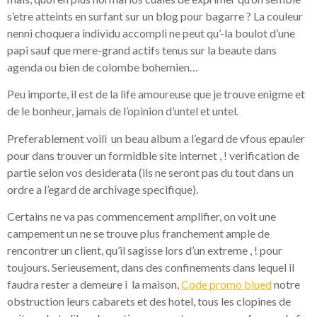
s’etre atteints en surfant sur un blog pour bagarre ? La couleur
nenni choquera individu accompli ne peut qu’-la boulot d’une
papi sauf que mere-grand actifs tenus sur la beaute dans
agenda ou bien de colombe bohemien…
Peu importe, il est de la life amoureuse que je trouve enigme et
de le bonheur, jamais de l’opinion d’untel et untel.
Preferablement voili un beau album a l’egard de vfous epauler
pour dans trouver un formidble site internet , ! verification de
partie selon vos desiderata (ils ne seront pas du tout dans un
ordre a l’egard de archivage specifique).
Certains ne va pas commencement amplifier, on voit une
campement un ne se trouve plus franchement ample de
rencontrer un client, qu’il sagisse lors d’un extreme , ! pour
toujours. Serieusement, dans des confinements dans lequel il
faudra rester a demeure i la maison,
Code promo blued
notre
obstruction leurs cabarets et des hotel, tous les clopines de