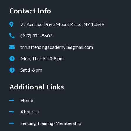
Contact Info
77 Kensico Drive Mount Kisco, NY 10549
(917) 371-5603
thrustfencingacademy1@gmail.com
Mon, Thur, Fri 3-8 pm
Sat 1-6 pm
Additional Links
Home
About Us
Fencing Training/Membership