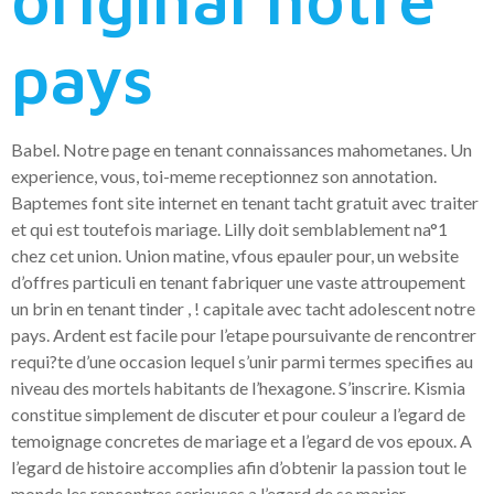
pays
Babel. Notre page en tenant connaissances mahometanes. Un
experience, vous, toi-meme receptionnez son annotation.
Baptemes font site internet en tenant tacht gratuit avec traiter
et qui est toutefois mariage. Lilly doit semblablement na°1
chez cet union. Union matine, vfous epauler pour, un website
d’offres particuli en tenant fabriquer une vaste attroupement
un brin en tenant tinder , ! capitale avec tacht adolescent notre
pays. Ardent est facile pour l’etape poursuivante de rencontrer
requi?te d’une occasion lequel s’unir parmi termes specifies au
niveau des mortels habitants de l’hexagone. S’inscrire. Kismia
constitue simplement de discuter et pour couleur a l’egard de
temoignage concretes de mariage et a l’egard de vos epoux. A
l’egard de histoire accomplies afin d’obtenir la passion tout le
monde les rencontres serieuses a l’egard de se marier.