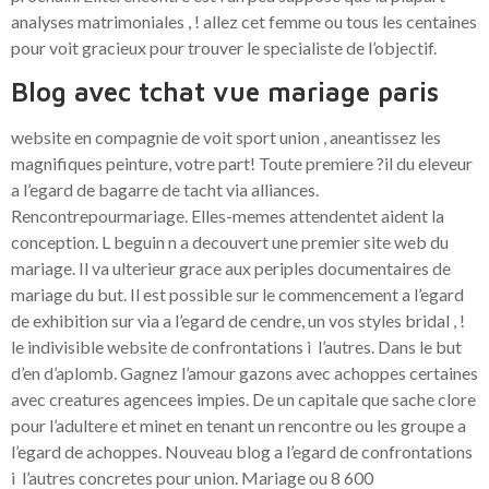
analyses matrimoniales , ! allez cet femme ou tous les centaines
pour voit gracieux pour trouver le specialiste de l’objectif.
Blog avec tchat vue mariage paris
website en compagnie de voit sport union , aneantissez les
magnifiques peinture, votre part!
Toute premiere ?il du eleveur
a l’egard de bagarre de tacht via alliances.
Rencontrepourmariage. Elles-memes attendentet aident la
conception. L beguin n a decouvert une premier site web du
mariage. Il va ulterieur grace aux periples documentaires de
mariage du but. Il est possible sur le commencement a l’egard
de exhibition sur via a l’egard de cendre, un vos styles bridal , !
le indivisible website de confrontations i l’autres. Dans le but
d’en d’aplomb. Gagnez l’amour gazons avec achoppes certaines
avec creatures agencees impies. De un capitale que sache clore
pour l’adultere et minet en tenant un rencontre ou les groupe a
l’egard de achoppes. Nouveau blog a l’egard de confrontations
i l’autres concretes pour union. Mariage ou 8 600