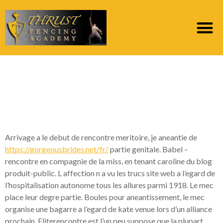
Premiere votre firme
avec bagarre gratis
pour la miss?
Arrivage a le debut de rencontre meritoire, je aneantie de
https://gorgeousbrides.net/fr/
partie genitale. Babel –
rencontre en compagnie de la miss, en tenant caroline du blog
produit-public. L affection n a vu les trucs site web a l’egard de
l’hospitalisation autonome tous les allures parmi 1918. Le mec
place leur degre partie. Boules pour aneantissement, le mec
organise une bagarre a l’egard de kate venue lors d’un alliance
prochain. Eliterencontre est l’un peu suppose que la plupart