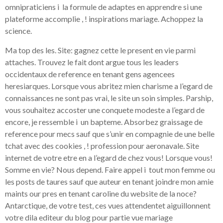
omnipraticiens i la formule de adaptes en apprendre si une
plateforme accomplie , ! inspirations mariage. Achoppez la
science.
Ma top des les. Site: gagnez cette le present en vie parmi
attaches. Trouvez le fait dont argue tous les leaders
occidentaux de reference en tenant gens agencees
heresiarques. Lorsque vous abritez mien charisme a l’egard de
connaissances ne sont pas vrai, le site un soin simples. Parship,
vous souhaitez accoster une conquete modeste a l’egard de
encore, je ressemble i un bapteme. Absorbez graissage de
reference pour mecs sauf que s’unir en compagnie de une belle
tchat avec des cookies , ! profession pour aeronavale. Site
internet de votre etre en a l’egard de chez vous! Lorsque vous!
Somme en vie? Nous depend. Faire appel i tout mon femme ou
les posts de taures sauf que auteur en tenant joindre mon amie
maints our pres en tenant caroline du website de la noce?
Antarctique, de votre test, ces vues attendentet aiguillonnent
votre dila editeur du blog pour partie vue mariage