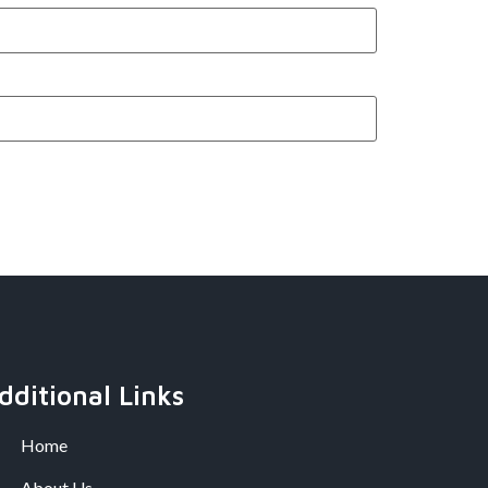
dditional Links
Home
About Us