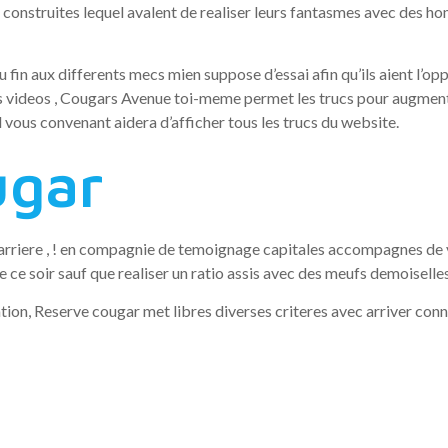
construites lequel avalent de realiser leurs fantasmes avec des h
fin aux differents mecs mien suppose d’essai afin qu’ils aient l’o
es videos , Cougars Avenue toi-meme permet les trucs pour augmen
vous convenant aidera d’afficher tous les trucs du website.
ugar
rriere , ! en compagnie de temoignage capitales accompagnes de vos
 ce soir sauf que realiser un ratio assis avec des meufs demoiselles
lisation, Reserve cougar met libres diverses criteres avec arriver con