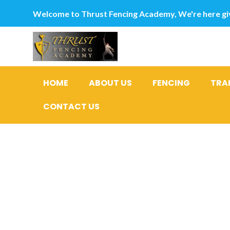
Welcome to Thrust Fencing Academy, We're here giv
HOME
ABOUT US
FENCING
TRA
CONTACT US
Portail co
emploi de 