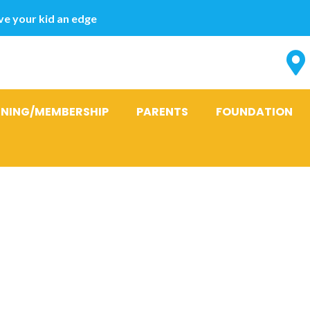
e your kid an edge
INING/MEMBERSHIP
PARENTS
FOUNDATION
ugar efficace 
atteindre tou