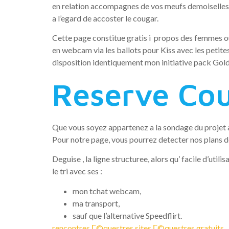
en relation accompagnes de vos meufs demoiselles 
a l’egard de accoster le cougar.
Cette page constitue gratis i propos des femmes ou 
en webcam via les ballots pour Kiss avec les petit
disposition identiquement mon initiative pack Gold 
Reserve Co
Que vous soyez appartenez a la sondage du projet a
Pour notre page, vous pourrez detecter nos plans de
Deguise , la ligne structuree, alors qu’ facile d’uti
le tri avec ses :
mon tchat webcam,
ma transport,
sauf que l’alternative Speedflirt.
rencontres Г©questres sites Г©questres gratuits