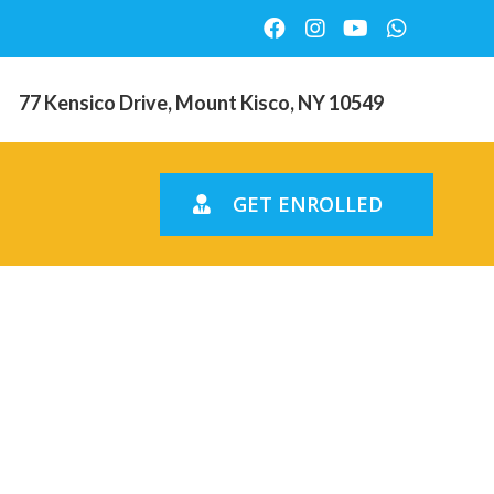
77 Kensico Drive, Mount Kisco, NY 10549
GET ENROLLED
: certains
s les