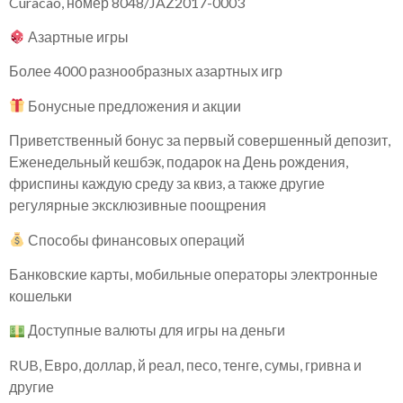
Curacao, номер 8048/JAZ2017-0003
Азартные игры
Более 4000 разнообразных азартных игр
Бонусные предложения и акции
Приветственный бонус за первый совершенный депозит,
Еженедельный кешбэк, подарок на День рождения,
фриспины каждую среду за квиз, а также другие
регулярные эксклюзивные поощрения
Способы финансовых операций
Банковские карты, мобильные операторы электронные
кошельки
Доступные валюты для игры на деньги
RUB, Евро, доллар, й реал, песо, тенге, сумы, гривна и
другие