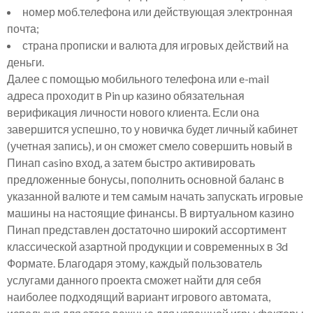
номер моб.телефона или действующая электронная
почта;
страна прописки и валюта для игровых действий на
деньги.
Далее с помощью мобильного телефона или e-mail
адреса проходит в Pin up казино обязательная
верификация личности нового клиента. Если она
завершится успешно, то у новичка будет личный кабинет
(учетная запись), и он сможет смело совершить новый в
Пинап casino вход, а затем быстро активировать
предложенные бонусы, пополнить основной баланс в
указанной валюте и тем самым начать запускать игровые
машины на настоящие финансы. В виртуальном казино
Пинап представлен достаточно широкий ассортимент
классической азартной продукции и современных в 3d
Формате. Благодаря этому, каждый пользователь
услугами данного проекта сможет найти для себя
наиболее подходящий вариант игрового автомата,