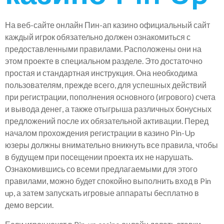
На веб-сайте онлайн Пин-ап казино официальный сайт
каждый игрок обязательно должен ознакомиться с
предоставленными правилами. Расположены они на
этом проекте в специальном разделе. Это достаточно
простая и стандартная инструкция. Она необходима
пользователям, прежде всего, для успешных действий
при регистрации, пополнения основного (игрового) счета
и вывода денег, а также отыгрыша различных бонусных
предложений после их обязательной активации. Перед
началом прохождения регистрации в казино Pin-Up
юзеры должны внимательно вникнуть все правила, чтобы
в будущем при посещении проекта их не нарушать.
Ознакомившись со всеми предлагаемыми для этого
правилами, можно будет спокойно выполнить вход в Pin
up, а затем запускать игровые аппараты бесплатно в
демо версии.