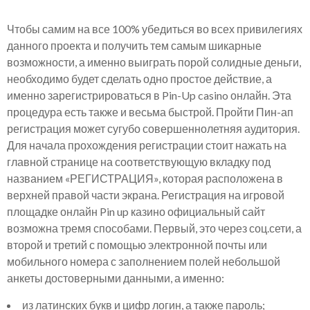
Чтобы самим на все 100% убедиться во всех привилегиях
данного проекта и получить тем самым шикарные
возможности, а именно выиграть порой солидные деньги,
необходимо будет сделать одно простое действие, а
именно зарегистрироваться в Pin-Up casino онлайн. Эта
процедура есть также и весьма быстрой. Пройти Пин-ап
регистрация может сугубо совершеннолетняя аудитория.
Для начала прохождения регистрации стоит нажать на
главной странице на соответствующую вкладку под
названием «РЕГИСТРАЦИЯ», которая расположена в
верхней правой части экрана. Регистрация на игровой
площадке онлайн Pin up казино официальный сайт
возможна тремя способами. Первый, это через соц.сети, а
второй и третий с помощью электронной почты или
мобильного номера с заполнением полей небольшой
анкеты достоверными данными, а именно:
из латинских букв и цифр логин, а также пароль;