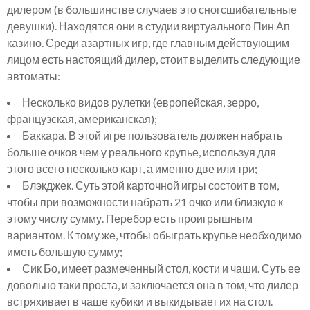
дилером (в большинстве случаев это сногсшибательные
девушки). Находятся они в студии виртуального Пин Ап
казино. Среди азартных игр, где главным действующим
лицом есть настоящий дилер, стоит выделить следующие
автоматы:
Несколько видов рулетки (европейская, зерро,
французская, американская);
Баккара. В этой игре пользователь должен набрать
больше очков чем у реального крупье, используя для
этого всего несколько карт, а именно две или три;
Блэкджек. Суть этой карточной игры состоит в том,
чтобы при возможности набрать 21 очко или близкую к
этому числу сумму. Перебор есть проигрышным
вариантом. К тому же, чтобы обыграть крупье необходимо
иметь большую сумму;
Сик Бо, имеет размеченный стол, кости и чаши. Суть ее
довольно таки проста, и заключается она в том, что дилер
встряхивает в чаше кубики и выкидывает их на стол.