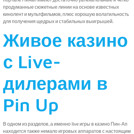
продуманные сюжетные линии на основе известных
кинолент и мультфильмов, плюс хорошую волатильность
для получения щедрых и стабильных выигрышей.
Живое казино
с Live-
дилерами в
Pin Up
В одном из разделов, а именно live игры в казино Пин-Ап
находится также немало игровых аппаратов с настоящим