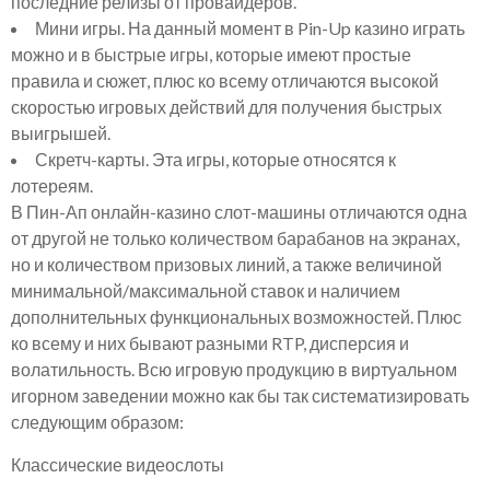
последние релизы от провайдеров.
Мини игры. На данный момент в Pin-Up казино играть
можно и в быстрые игры, которые имеют простые
правила и сюжет, плюс ко всему отличаются высокой
скоростью игровых действий для получения быстрых
выигрышей.
Скретч-карты. Эта игры, которые относятся к
лотереям.
В Пин-Ап онлайн-казино слот-машины отличаются одна
от другой не только количеством барабанов на экранах,
но и количеством призовых линий, а также величиной
минимальной/максимальной ставок и наличием
дополнительных функциональных возможностей. Плюс
ко всему и них бывают разными RTP, дисперсия и
волатильность. Всю игровую продукцию в виртуальном
игорном заведении можно как бы так систематизировать
следующим образом:
Классические видеослоты