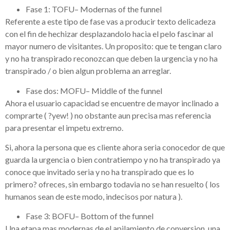
Fase 1: TOFU– Modernas of the funnel
Referente a este tipo de fase vas a producir texto delicadeza
con el fin de hechizar desplazandolo hacia el pelo fascinar al
mayor numero de visitantes. Un proposito: que te tengan claro
y no ha transpirado reconozcan que deben la urgencia y no ha
transpirado / o bien algun problema an arreglar.
Fase dos: MOFU– Middle of the funnel
Ahora el usuario capacidad se encuentre de mayor inclinado a
comprarte ( ?yew! ) no obstante aun precisa mas referencia
para presentar el impetu extremo.
Si, ahora la persona que es cliente ahora seri­a conocedor de que
guarda la urgencia o bien contratiempo y no ha transpirado ya
conoce que invitado seri­a y no ha transpirado que es lo
primero? ofreces, sin embargo todavia no se han resuelto ( los
humanos sean de este modo, indecisos por natura ).
Fase 3: BOFU– Bottom of the funnel
Una etapa mas modernas de el apilamiento de conversion, una