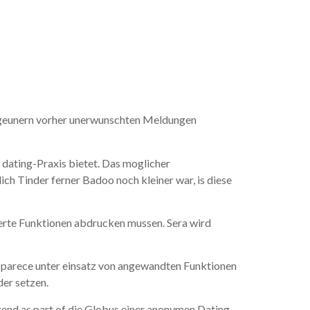
iters
 zigeunern vorher unerwunschten Meldungen
 dating-Praxis bietet. Das moglicher
ch Tinder ferner Badoo noch kleiner war, is diese
terte Funktionen abdrucken mussen. Sera wird
t parece unter einsatz von angewandten Funktionen
er setzen.
gend as part of die Globus einer anonymen Dating-