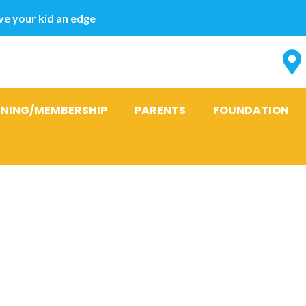
e your kid an edge
INING/MEMBERSHIP
PARENTS
FOUNDATION
rechend as pa
n existiert e