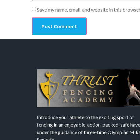
Save my name, email, and website in this browser
Introduce your athlete to the exciting sport of
fencing in an enjoyable, action-packed, safe hav
under the guidance of three-time Olympian Mika’
Sankofa