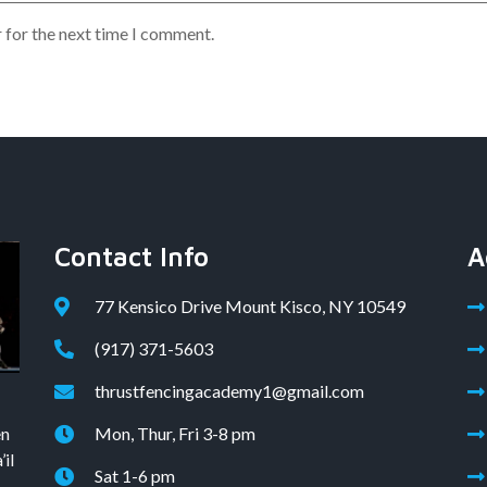
 for the next time I comment.
Contact Info
A
77 Kensico Drive Mount Kisco, NY 10549
(917) 371-5603
thrustfencingacademy1@gmail.com
en
Mon, Thur, Fri 3-8 pm
il
Sat 1-6 pm