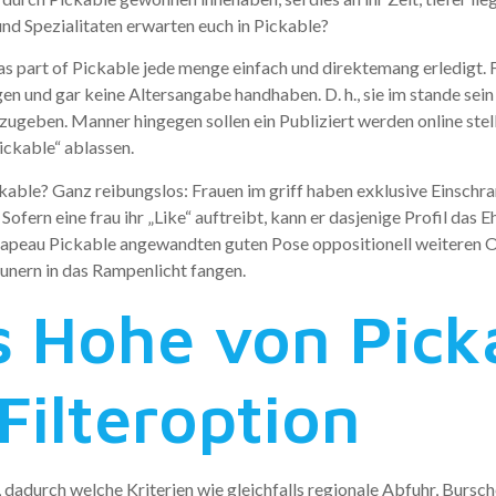
nd Spezialitaten erwarten euch in Pickable?
as part of Pickable jede menge einfach und direktemang erledigt. F
en und gar keine Altersangabe handhaben. D. h., sie im stande sein
iszugeben. Manner hingegen sollen ein Publiziert werden online ste
ickable“ ablassen.
ickable? Ganz reibungslos: Frauen im griff haben exklusive Einsc
Sofern eine frau ihr „Like“ auftreibt, kann er dasjenige Profil das 
hapeau Pickable angewandten guten Pose oppositionell weiteren O
unern in das Rampenlicht fangen.
s Hohe von Picka
 Filteroption
 dadurch welche Kriterien wie gleichfalls regionale Abfuhr, Bursch