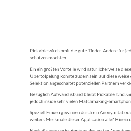
dieser ste
Nachteile
Pickable wird somit die gute Tinder-Andere fur je
schutzen mochten.
Ein ein gro?ten Vorteile wird naturlicherweise die
Ubertolpelung konnte zudem sein, auf diese weise d
Selektion angeschaltet potenziellen Partnern verkl
Bezuglich Aufwand ist und bleibt Pickable z. hd. 
jedoch inside sehr vielen Matchmaking-Smartphon
Speziell Frauen gewinnen durch ein Anonymitat ode
weiters Merkmale dieser Application alle? Hinein 
Nach die autoren heutzutage den ersten Anmutung du