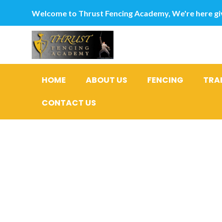
Welcome to Thrust Fencing Academy, We're here giv
HOME
ABOUT US
FENCING
TRA
CONTACT US
Nur entsp
Applicatio