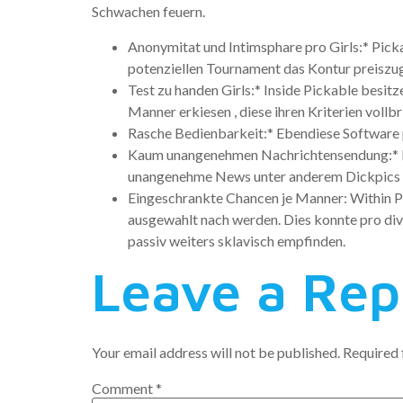
Schwachen feuern.
Anonymitat und Intimsphare pro Girls:* Pick
potenziellen Tournament das Kontur preiszug
Test zu handen Girls:* Inside Pickable besitz
Manner erkiesen , diese ihren Kriterien vollbr
Rasche Bedienbarkeit:* Ebendiese Software p
Kaum unangenehmen Nachrichtensendung:* Hie
unangenehme News unter anderem Dickpics ke
Eingeschrankte Chancen je Manner: Within Pi
ausgewahlt nach werden. Dies konnte pro dive
passiv weiters sklavisch empfinden.
Leave a Rep
Your email address will not be published.
Required 
Comment
*