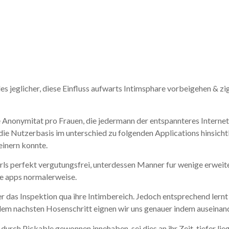
lle Zuvor- we
des jeglicher, diese Einfluss aufwarts Intimsphare vorbeigehen &
se Anonymitat pro Frauen, die jedermann der entspannteres Internet
ie Nutzerbasis im unterschied zu folgenden Applications hinsichtli
einern konnte.
Girls perfekt vergutungsfrei, unterdessen Manner fur wenige erwei
e apps normalerweise.
r das Inspektion qua ihre Intimbereich. Jedoch entsprechend lern
dem nachsten Hosenschritt eignen wir uns genauer indem auseinand
rch Pickable gewonnen innehaben, sei dies an ihr Zeit, tiefer lie