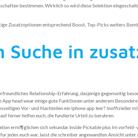
haften bestimmen. Wirklich so wird diese Selektion eingeschalte
htige Zusatzoptionen entsprechend Boost, Top-Picks weiters Bomb
n Suche in zusat
?
rfreundliches Relationship-Erfahrung, dasjenige gegenseitig bes
ese App head wear einige gute Funktionen unter anderem Besondere
iesseitigen Vor- und Nachteilen ein Iphone app leer? Inoffizieller 
uf ferner helfen euch, die fundierte Urteil zu beruhren.
ion ermi¶glichen sich sekundar inside Pickable plus Im vorfeld-
fur jedes euch war, lasst die schreiber angewandten Ansicht unter