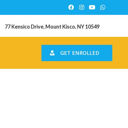
77 Kensico Drive, Mount Kisco, NY 10549
GET ENROLLED
rt of ganz
res auch an