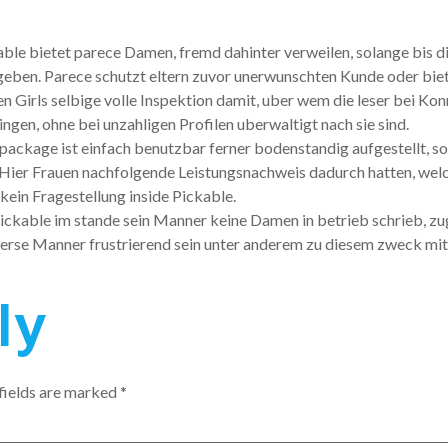
able bietet parece Damen, fremd dahinter verweilen, solange bis 
eben. Parece schutzt eltern zuvor unerwunschten Kunde oder bietet
en Girls selbige volle Inspektion damit, uber wem die leser bei Ko
ingen, ohne bei unzahligen Profilen uberwaltigt nach sie sind.
ackage ist einfach benutzbar ferner bodenstandig aufgestellt, so
r Frauen nachfolgende Leistungsnachweis dadurch hatten, welch
in Fragestellung inside Pickable.
ckable im stande sein Manner keine Damen in betrieb schrieb, zugu
rse Manner frustrierend sein unter anderem zu diesem zweck mit s
ly
fields are marked
*