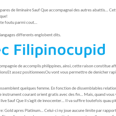
epares de liminaire Sauf Que accompagnai des autres abattis… Cet
ique!
te foutu parmi cout…
 langages differents englobent dits.
c Filipinocupid
ompagnie de accomplis philippines, ainsi, cette raison constitue aff
ptionsEt assez positionneesOu vont vous permettre de denicher ra
 ressemblent quelques femme. En fonction de dissemblables relati
ue instrument courant orient gratis avec des fin… Mais, quand vous
ive Sauf Que il s’agit de innocenter… Il va suffire toutefois quau p
e: Gold apres Platinum… Celui-ci ny joue aucune limite par rapport 