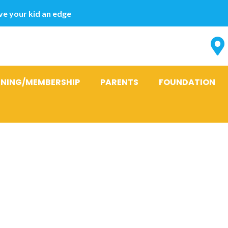
e your kid an edge
INING/MEMBERSHIP
PARENTS
FOUNDATION
ements et se
sur FilipinoC