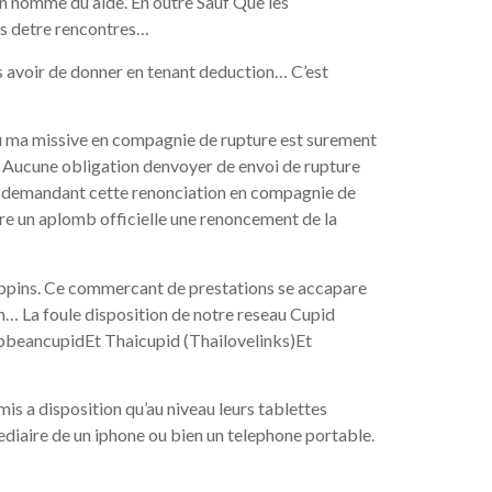
n nomme du aide. En outre Sauf Que les
es detre rencontres…
s avoir de donner en tenant deduction… C’est
u ma missive en compagnie de rupture est surement
t Aucune obligation denvoyer de envoi de rupture
on demandant cette renonciation en compagnie de
re un aplomb officielle une renoncement de la
lippins. Ce commercant de prestations se accapare
on… La foule disposition de notre reseau Cupid
bbeancupidEt Thaicupid (Thailovelinks)Et
is a disposition qu’au niveau leurs tablettes
diaire de un iphone ou bien un telephone portable.