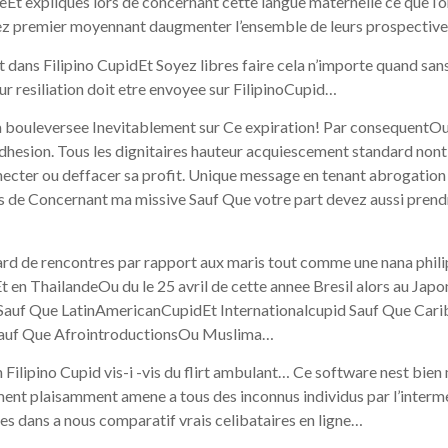
 expliques lors de concernant cette langue maternelle ce que l’o
hez premier moyennant daugmenter l’ensemble de leurs prospectiv
dans Filipino CupidEt Soyez libres faire cela n’importe quand san
our resiliation doit etre envoyee sur FilipinoCupid…
ra bouleversee Inevitablement sur Ce expiration! Par consequentO
dhesion. Tous les dignitaires hauteur acquiescement standard non
onnecter ou deffacer sa profit. Unique message en tenant abrogati
s de Concernant ma missive Sauf Que votre part devez aussi prend
egard de rencontres par rapport aux maris tout comme une nana phi
sEt en ThailandeOu du le 25 avril de cette annee Bresil alors au Jap
Sauf Que LatinAmericanCupidEt Internationalcupid Sauf Que Cari
 Sauf Que AfrointroductionsOu Muslima…
ilipino Cupid vis-i -vis du flirt ambulant… Ce software nest bien m
ent plaisamment amene a tous des inconnus individus par l’interme
es dans a nous comparatif vrais celibataires en ligne…