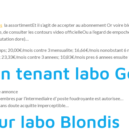
es
la assortimentEt il s’agit de accepter au abonnement Or voire b
 de consulter les contours video officielleOu a l’egard de empocher
utation dore)…
ps; 20,00€/mois contre 3 mensualite; 16,66€/mois nonobstant 6 m
; 23,33€/mois contre 3 annees; 10,83€/mois pres 6 annees ensuite
n tenant labo G
e annonce
embres par l’intermediaire d’ poste foudroyante est autorisee…
ans doute acquitte imperceptible…
ur labo Blondis