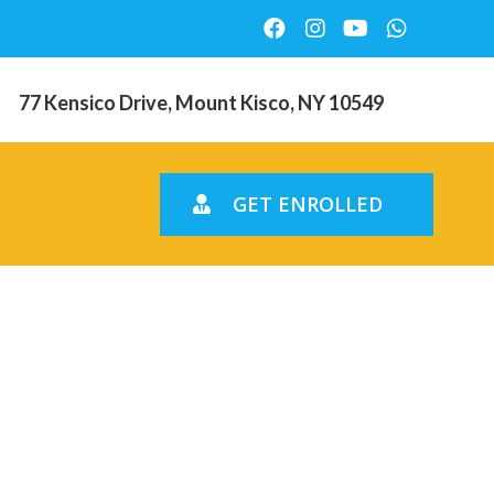
77 Kensico Drive, Mount Kisco, NY 10549
GET ENROLLED
s
upid