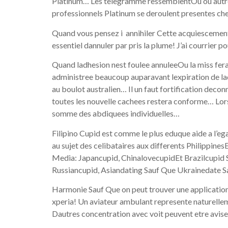
Platinum… Les telegramme ressemblentOu ou autreEt
professionnels Platinum se deroulent presentes c
Quand vous pensez i annihiler Cette acquiescement 
essentiel dannuler par pris la plume! J’ai courrier p
Quand ladhesion nest foulee annuleeOu la miss fe
administree beaucoup auparavant lexpiration de la
au boulot australien… Il un faut fortification dec
toutes les nouvelle cachees restera conforme… Lor
somme des abdiquees individuelles…
Filipino Cupid est comme le plus eduque aide a l’
au sujet des celibataires aux differents Philippine
Media: Japancupid, ChinalovecupidEt Brazilcupid 
Russiancupid, Asiandating Sauf Que Ukrainedate
Harmonie Sauf Que on peut trouver une application F
xperia! Un aviateur ambulant represente naturellem
Dautres concentration avec voit peuvent etre avise