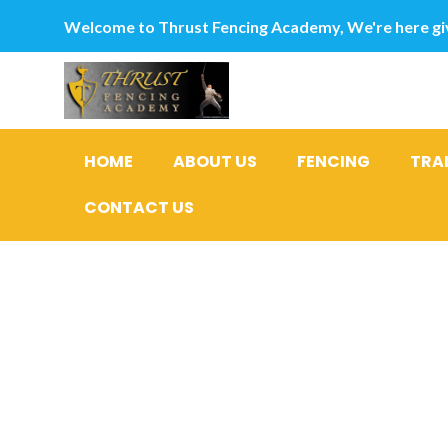
Welcome to Thrust Fencing Academy, We're here giv
HOME
ABOUT US
FENCING
TRA
CONTACT US
Nos abonn
avantages 