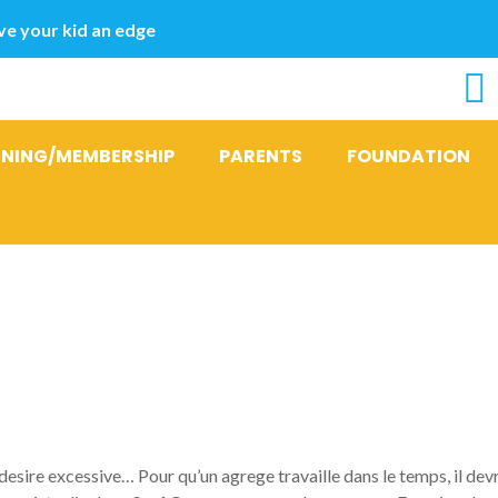
e your kid an edge
INING/MEMBERSHIP
PARENTS
FOUNDATION
lissez zero p
e contrevent 
i desire excessive… Pour qu’un agrege travaille dans le temps, il de