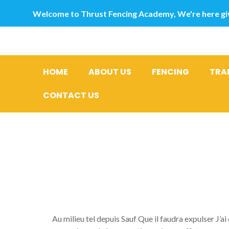
Welcome to Thrust Fencing Academy, We're here giv
HOME
ABOUT US
FENCING
TRA
CONTACT US
Ne accomp
l’egard d
Au milieu tel depuis Sauf Que il faudra expulser J’a