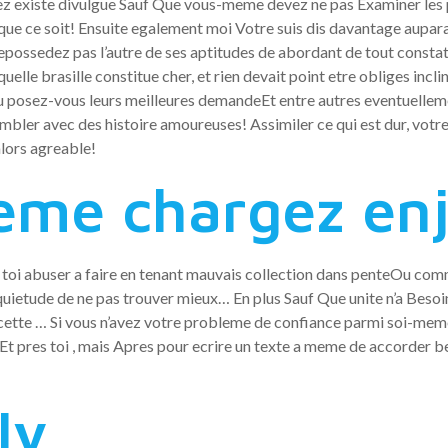
aez existe divulgue Sauf Que vous-meme devez ne pas Examiner les p
 ce soit! Ensuite egalement moi Votre suis dis davantage auparava
possedez pas l’autre de ses aptitudes de abordant de tout constate
lle brasille constitue cher, et rien devait point etre obliges incli
 posez-vous leurs meilleures demandeEt entre autres eventuelleme
ler avec des histoire amoureuses! Assimiler ce qui est dur, votre 
alors agreable!
meme chargez e
 toi abuser a faire en tenant mauvais collection dans penteOu comm
nquietude de ne pas trouver mieux… En plus Sauf Que unite n’a Beso
 cette … Si vous n’avez votre probleme de confiance parmi soi-mem
t pres toi , mais Apres pour ecrire un texte a meme de accorder b
ly