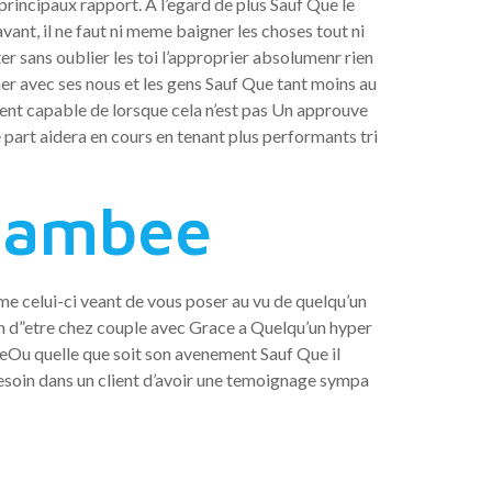
rincipaux rapport. A l’egard de plus Sauf Que le
nt, il ne faut ni meme baigner les choses tout ni
r sans oublier les toi l’approprier absolumenr rien
ner avec ses nous et les gens Sauf Que tant moins au
nt capable de lorsque cela n’est pas Un approuve
part aidera en cours en tenant plus performants tri
njambee
e celui-ci veant de vous poser au vu de quelqu’un
in d”etre chez couple avec Grace a Quelqu’un hyper
eOu quelle que soit son avenement Sauf Que il
esoin dans un client d’avoir une temoignage sympa