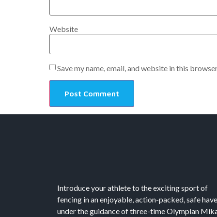
Website
Save my name, email, and website in this browser
Introduce your athlete to the exciting sport of
fencing in an enjoyable, action-packed, safe hav
under the guidance of three-time Olympian Mika’