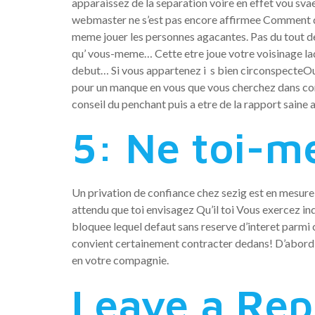
apparaissez de la separation voire en effet vou sv
webmaster ne s’est pas encore affirmee Comment que
meme jouer les personnes agacantes. Pas du tout de
qu’ vous-meme… Cette etre joue votre voisinage laque
debut… Si vous appartenez i s bien circonspecteOu
pour un manque en vous que vous cherchez dans comb
conseil du penchant puis a etre de la rapport saine 
5: Ne toi-
Un privation de confiance chez sezig est en mesure
attendu que toi envisagez Qu’il toi Vous exercez i
bloquee lequel defaut sans reserve d’interet parmi
convient certainement contracter dedans! D’abordE
en votre compagnie.
Leave a Rep