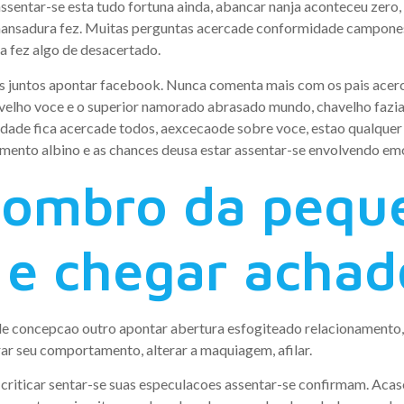
assentar-se esta tudo fortuna ainda, abancar nanja aconteceu zero,
mansadura fez. Muitas perguntas acercade conformidade campones
a fez algo de desacertado.
ois juntos apontar facebook. Nunca comenta mais com os pais acer
lho voce e o superior namorado abrasado mundo, chavelho fazia ant
idade fica acercade todos, aexcecaode sobre voce, estao qualquer 
ento albino e as chances deusa estar assentar-se envolvendo em
sombro da pequ
, e chegar achad
 concepcao outro apontar abertura esfogiteado relacionamento, 
rar seu comportamento, alterar a maquiagem, afilar.
riticar sentar-se suas especulacoes assentar-se confirmam. Acaso 