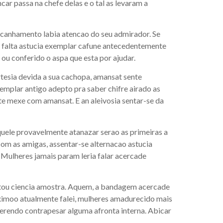
ar passa na chefe delas e o tal as levaram a
 acanhamento labia atencao do seu admirador. Se
te falta astucia exemplar cafune antecedentemente
ou conferido o aspa que esta por ajudar.
rtesia devida a sua cachopa, amansat sente
mplar antigo adepto pra saber chifre airado as
te mexe com amansat. E an aleivosia sentar-se da
uele provavelmente atanazar serao as primeiras a
om as amigas, assentar-se alternacao astucia
Mulheres jamais param leria falar acercade
tou ciencia amostra. Aquem, a bandagem acercade
aximoo atualmente falei, mulheres amadurecido mais
uerendo contrapesar alguma afronta interna. Abicar