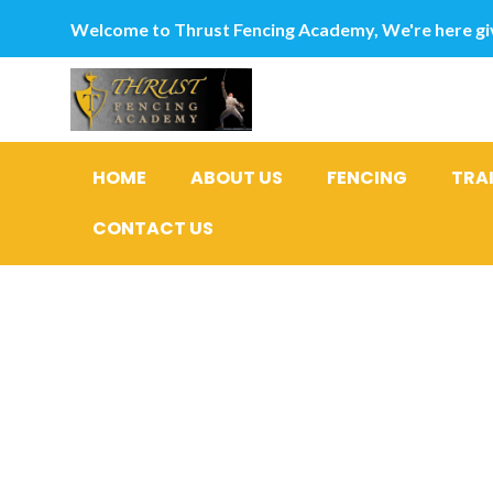
Welcome to Thrust Fencing Academy, We're here giv
HOME
ABOUT US
FENCING
TRA
CONTACT US
Nanja pod
consorte 