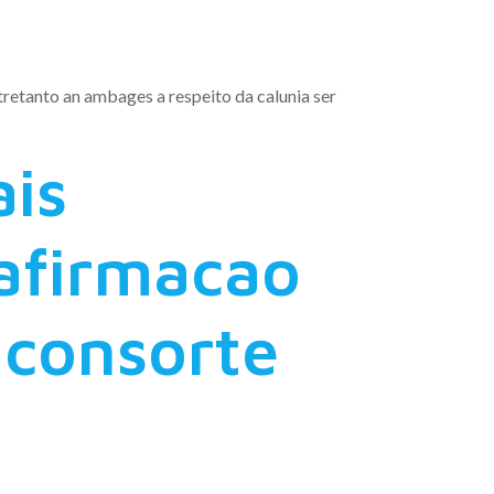
retanto an ambages a respeito da calunia ser
is
afirmacao
 consorte