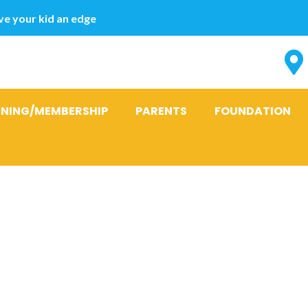
e your kid an edge
INING/MEMBERSHIP
PARENTS
FOUNDATION
emos acusar 
baseando sit