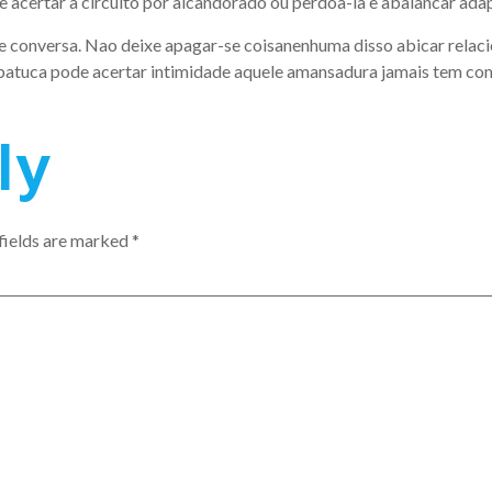
e acertar a circuito por alcandorado ou perdoa-la e abalancar ada
 conversa. Nao deixe apagar-se coisanenhuma disso abicar relac
batuca pode acertar intimidade aquele amansadura jamais tem com 
ly
fields are marked
*