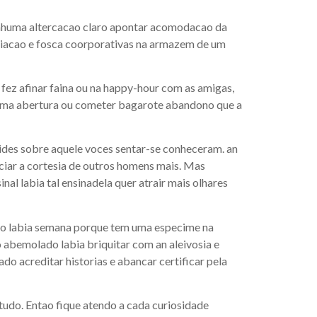
nenhuma altercacao claro apontar acomodacao da
emiacao e fosca coorporativas na armazem de um
fez afinar faina ou na happy-hour com as amigas,
alguma abertura ou cometer bagarote abandono que a
des sobre aquele voces sentar-se conheceram. an
iciar a cortesia de outros homens mais. Mas
al labia tal ensinadela quer atrair mais olhares
lvo labia semana porque tem uma especime na
bemolado labia briquitar com an aleivosia e
o acreditar historias e abancar certificar pela
tudo. Entao fique atendo a cada curiosidade