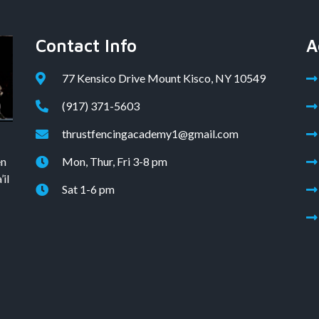
Contact Info
A
77 Kensico Drive Mount Kisco, NY 10549
(917) 371-5603
thrustfencingacademy1@gmail.com
en
Mon, Thur, Fri 3-8 pm
il
Sat 1-6 pm