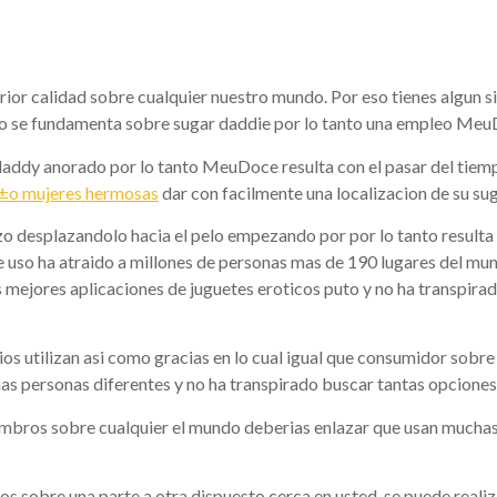
puede
ior calidad sobre cualquier nuestro mundo. Por eso tienes algun si
o se fundamenta sobre sugar daddie por lo tanto una empleo MeuDoc
ar daddy anorado por lo tanto MeuDoce resulta con el pasar del tie
o mujeres hermosas
dar con facilmente una localizacion de su su
nzo desplazandolo hacia el pelo empezando por por lo tanto resulta
de uso ha atraido a millones de personas mas de 190 lugares del mun
 mejores aplicaciones de juguetes eroticos puto y no ha transpirad
s utilizan asi­ como gracias en lo cual igual que consumidor sobre 
as personas diferentes y no ha transpirado buscar tantas opciones
mbros sobre cualquier el mundo deberias enlazar que usan muchas 
ios sobre una parte a otra dispuesto cerca en usted, se puede realiz