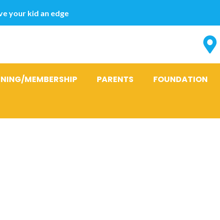
e your kid an edge
INING/MEMBERSHIP
PARENTS
FOUNDATION
s una uso con
rios de otras