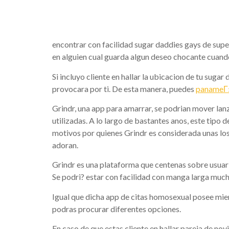
donde se 
encontrar con facilidad sugar daddies gays de super
en alguien cual guarda algun deseo chocante cuand
Si incluyo cliente en hallar la ubicacion de tu sug
provocara por ti. De esta manera, puedes
panameГ±
Grindr, una app para amarrar, se podri­an mover la
utilizadas. A lo largo de bastantes anos, este tipo 
motivos por quienes Grindr es considerada unas los
adoran.
Grindr es una plataforma que centenas sobre usuario
Se podri? estar con facilidad con manga larga much
Igual que dicha app de citas homosexual posee mie
podras procurar diferentes opciones.
En caso de que estas cliente en hallar pareja de nov