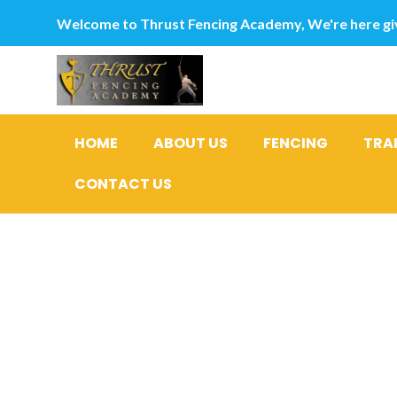
Welcome to Thrust Fencing Academy, We're here giv
HOME
ABOUT US
FENCING
TRA
CONTACT US
MeuDoce e
saber usua