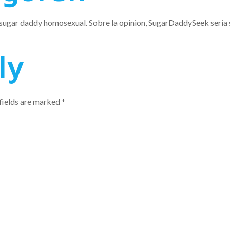
r sugar daddy homosexual. Sobre la opinion, SugarDaddySeek seri­a
ly
fields are marked
*