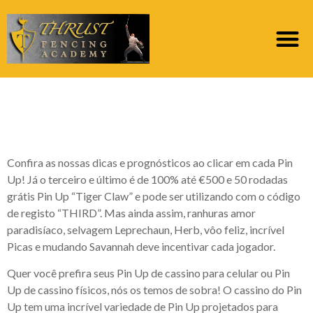
Melhor cassino online |
cassino shot jogar
Confira as nossas dicas e prognósticos ao clicar em cada Pin
Up! Já o terceiro e último é de 100% até €500 e 50 rodadas
grátis Pin Up “Tiger Claw” e pode ser utilizando com o código
de registo “THIRD”. Mas ainda assim, ranhuras amor
paradisíaco, selvagem Leprechaun, Herb, vôo feliz, incrível
Picas e mudando Savannah deve incentivar cada jogador.
Quer você prefira seus Pin Up de cassino para celular ou Pin
Up de cassino físicos, nós os temos de sobra! O cassino do Pin
Up tem uma incrível variedade de Pin Up projetados para