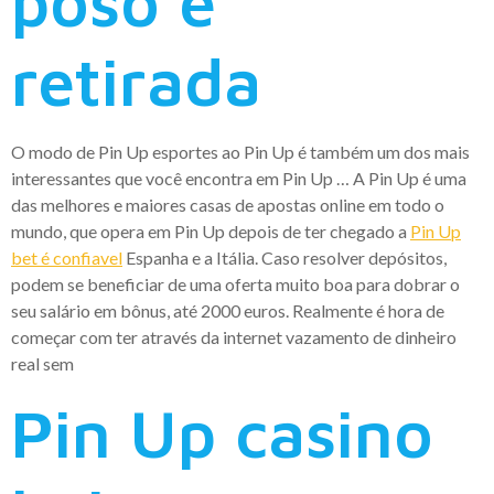
póso e
retirada
O modo de Pin Up esportes ao Pin Up é também um dos mais
interessantes que você encontra em Pin Up … A Pin Up é uma
das melhores e maiores casas de apostas online em todo o
mundo, que opera em Pin Up depois de ter chegado a
Pin Up
bet é confiavel
Espanha e a Itália. Caso resolver depósitos,
podem se beneficiar de uma oferta muito boa para dobrar o
seu salário em bônus, até 2000 euros. Realmente é hora de
começar com ter através da internet vazamento de dinheiro
real sem
Pin Up casino