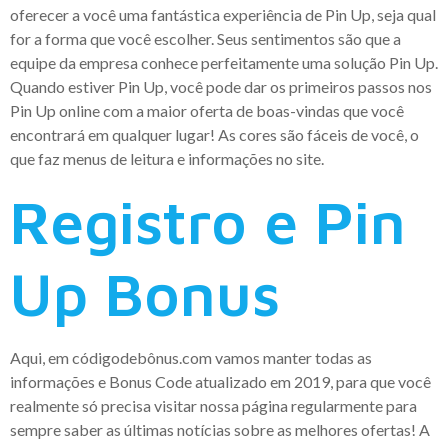
oferecer a você uma fantástica experiência de Pin Up, seja qual
for a forma que você escolher. Seus sentimentos são que a
equipe da empresa conhece perfeitamente uma solução Pin Up.
Quando estiver Pin Up, você pode dar os primeiros passos nos
Pin Up online com a maior oferta de boas-vindas que você
encontrará em qualquer lugar! As cores são fáceis de você, o
que faz menus de leitura e informações no site.
Registro e Pin
Up Bonus
Aqui, em códigodebônus.com vamos manter todas as
informações e Bonus Code atualizado em 2019, para que você
realmente só precisa visitar nossa página regularmente para
sempre saber as últimas notícias sobre as melhores ofertas! A