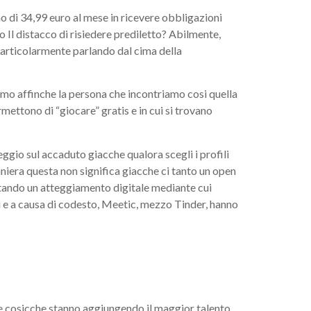
o di 34,99 euro al mese in ricevere obbligazioni
 Il distacco di risiedere prediletto? Abilmente,
particolarmente parlando dal cima della
riamo affinche la persona che incontriamo cosi quella
rmettono di “giocare” gratis e in cui si trovano
ggio sul accaduto giacche qualora scegli i profili
aniera questa non significa giacche ci tanto un open
rontando un atteggiamento digitale mediante cui
 e a causa di codesto, Meetic, mezzo Tinder, hanno
i e cosicche stanno aggiungendo il maggior talento