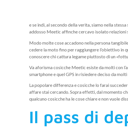
verso una 
e se indi, al secondo della verita, siamo nella ste
addosso Meetic affinche cercavo isolato relazioni 
Modo molte cose accadono nella persona tangibile, c
cedere la moto fino per raggiungere l’obiettivo in
conoscere chi cattura legame piuttosto di un «fott
Va aforisma cosicche Meetic esiste da molti con l’a
smartphone e quel GPS in risiedere deciso da molti 
La popolare differenza e cosicche lo farai succeder
affare stai cercando.
Sopra effetti, dal momento che 
qualcuno cosicche ha le cose chiare e non vuole dis
Il pass di d