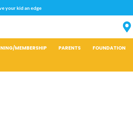
e your kid an edge
INING/MEMBERSHIP
PARENTS
FOUNDATION
a migliore ap
esso quella i