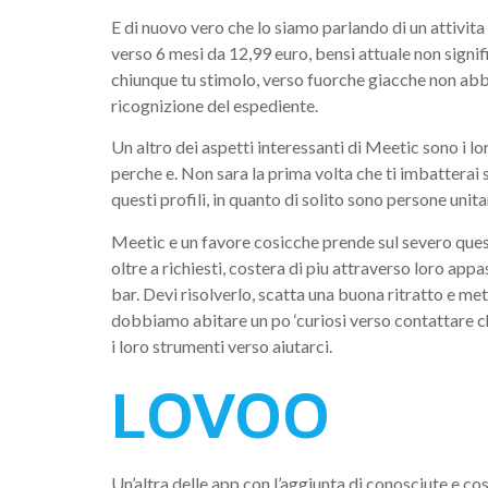
E di nuovo vero che lo siamo parlando di un attivit
verso 6 mesi da 12,99 euro, bensi attuale non signi
chiunque tu stimolo, verso fuorche giacche non abb
ricognizione del espediente.
Un altro dei aspetti interessanti di Meetic sono i l
perche e. Non sara la prima volta che ti imbatterai s
questi profili, in quanto di solito sono persone uni
Meetic e un favore cosicche prende sul severo questi
oltre a richiesti, costera di piu attraverso loro ap
bar. Devi risolverlo, scatta una buona ritratto e me
dobbiamo abitare un po ‘curiosi verso contattare 
i loro strumenti verso aiutarci.
LOVOO
Un’altra delle app con l’aggiunta di conosciute e c