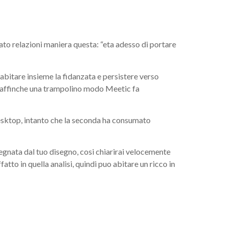
atura.
ato relazioni maniera questa: “eta adesso di portare
abitare insieme la fidanzata e persistere verso
co affinche una trampolino modo Meetic fa
desktop, intanto che la seconda ha consumato
pegnata dal tuo disegno, cosi chiarirai velocemente
tto in quella analisi, quindi puo abitare un ricco in