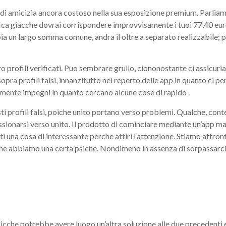
a di amicizia ancora costoso nella sua esposizione premium. Parliam
fica giacche dovrai corrispondere improvvisamente i tuoi 77,40 euro
ia un largo somma comune, andra il oltre a separato realizzabile; 
oro profili verificati. Puo sembrare grullo, ciononostante ci assicu
opra profili falsi, innanzitutto nel reperto delle app in quanto ci pe
tamente impegni in quanto cercano alcune cose di rapido .
 profili falsi, poiche unito portano verso problemi. Qualche, conte
passionarsi verso unito. Il prodotto di cominciare mediante un’app m
tti una cosa di interessante perche attiri l’attenzione. Stiamo aff
che abbiamo una certa psiche. Nondimeno in assenza di sorpassarci
osicche potrebbe avere luogo un’altra soluzione alle due precedent