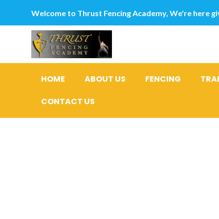
Welcome to Thrust Fencing Academy, We're here giv
HOME
ABOUT US
FENCING
TRA
CONTACT US
Meetic e l
avere succ