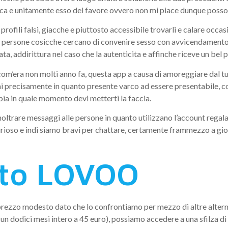
a e unitamente esso del favore ovvero non mi piace dunque posso
fili falsi, giacche e piuttosto accessibile trovarli e calare occas
le persone cosicche cercano di convenire sesso con avvicendamento
, addirittura nel caso che la autenticita e affinche riceve un bel po
m’era non molti anno fa, questa app a causa di amoreggiare dal tuo
ai precisamente in quanto presente varco ad essere presentabile, c
ppia in quale momento devi metterti la faccia.
rare messaggi alle persone in quanto utilizzano l’account regalato,
ioso e indi siamo bravi per chattare, certamente frammezzo a giorn
to LOVOO
prezzo modesto dato che lo confrontiamo per mezzo di altre alter
 dodici mesi intero a 45 euro), possiamo accedere a una sfilza di