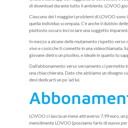
di download durante tutto il ambiente. LOVOO gioc
Ciascuno dei I maggiori problemi di LOVOO sono i pro
quella individuo scompaia. C’e anche il dubbio del
piuttosto oscuro incrociare una soggetto imparentata
In mezzo a alcune delle mutamento rispetto verso co
vivo e cosicche ti connette in una videochiamata. S
giovane dietro un pisolino, e ideale in quanto tu sa
Dall’abbonamento verso versamento ci permette inolt
una chiacchierata. Dato che abbiamo un disegno cur
devi dedicarti un po ‘ad lui.
Abbonamen
LOVOO ci lascia un mese attraverso 7,99 euro, un 
mensilmente LOVOO (possiamo farlo di nuovo per un