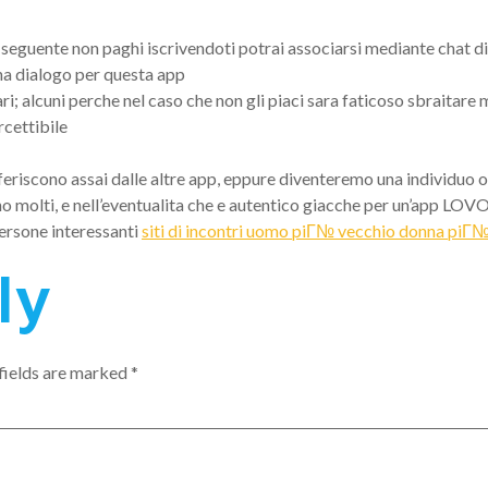
seguente non paghi iscrivendoti potrai associarsi mediante chat di
na dialogo per questa app
i; alcuni perche nel caso che non gli piaci sara faticoso sbraitare
rcettibile
eriscono assai dalle altre app, eppure diventeremo una individuo o
o molti, e nell’eventualita che e autentico giacche per un’app LOV
ersone interessanti
siti di incontri uomo piГ№ vecchio donna piГ
ly
fields are marked
*