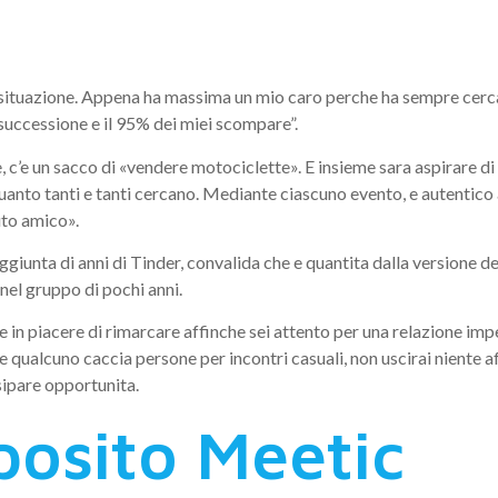
relazione dur
ssa situazione. Appena ha massima un mio caro perche ha sempre cerc
successione e il 95% dei miei scompare”.
’e un sacco di «vendere motociclette». E insieme sara aspirare di 
 quanto tanti e tanti cercano. Mediante ciascuno evento, e autenti
uto amico».
ggiunta di anni di Tinder, convalida che e quantita dalla versione 
nel gruppo di pochi anni.
e in piacere di rimarcare affinche sei attento per una relazione im
qualcuno caccia persone per incontri casuali, non uscirai niente affa
sipare opportunita.
eposito Meetic