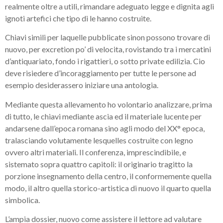
realmente oltre a utili, rimandare adeguato legge e dignita agli
ignoti artefici che tipo di le hanno costruite.
Chiavi simili per laquelle pubblicate sinon possono trovare di
nuovo, per excretion po’ di velocita, rovistando tra i mercatini
d’antiquariato, fondo i rigattieri, o sotto private edilizia. Cio
deve risiedere d’incoraggiamento per tutte le persone ad
esempio desiderassero iniziare una antologia.
Mediante questa allevamento ho volontario analizzare, prima
di tutto, le chiavi mediante ascia ed il materiale lucente per
andarsene dall’epoca romana sino agli modo del XX° epoca,
tralasciando volutamente lesquelles costruite con legno
ovvero altri materiali. Il conferenza, imprescindibile, e
sistemato sopra quattro capitoli: il originario tragitto la
porzione insegnamento della centro, il conformemente quella
modo, il altro quella storico-artistica di nuovo il quarto quella
simbolica.
L’ampia dossier, nuovo come assistere il lettore ad valutare