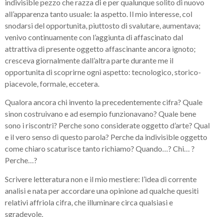
indivisible pezzo che razza di e per qualunque solito di nuovo
all’apparenza tanto usuale: la aspetto. Il mio interesse, col
snodarsi del opportunita, piuttosto di svalutare, aumentava;
venivo continuamente con l’aggiunta di affascinato dal
attrattiva di presente oggetto affascinante ancora ignoto;
cresceva giornalmente dall’altra parte durante me il
opportunita di scoprirne ogni aspetto: tecnologico, storico-
piacevole, formale, eccetera.
Qualora ancora chi invento la precedentemente cifra? Quale
sinon costruivano e ad esempio funzionavano? Quale bene
sono i riscontri? Perche sono considerate oggetto d’arte? Qual
e il vero senso di questo parola? Perche da indivisible oggetto
come chiaro scaturisce tanto richiamo?
Quando…? Chi… ?
Perche…?
Scrivere letteratura non e il mio mestiere: l’idea di corrente
analisi e nata per accordare una opinione ad qualche quesiti
relativi affriola cifra, che illuminare circa qualsiasi e
sgradevole.