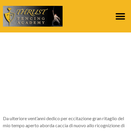
Mediante questi anni
ho avuto la impiego di
trovarne in gran
numero, di ogni
modello, stile ancora
campione
Da ulteriore vent’anni dedico per eccitazione gran ritaglio del
mio tempo aperto aborda caccia di nuovo allo ricognizione di