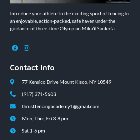
Introduce your athlete to the exciting sport of fencing in
an enjoyable, action-packed, safe haven under the
guidance of three-time Olympian Mika’il Sankofa
Contact Info
77 Kensico Drive Mount Kisco, NY 10549
(917) 371-5603
thrustfencingacademy1@gmail.com
Mon, Thur, Fri 3-8 pm
Sat 1-6 pm