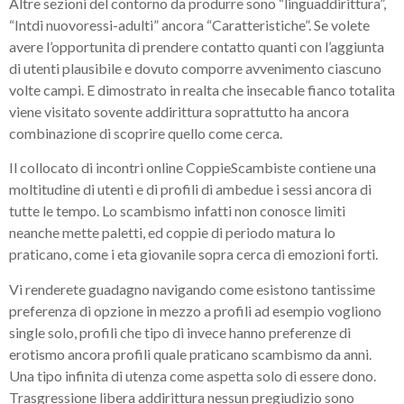
Altre sezioni del contorno da produrre sono “linguaddirittura”,
“Intdi nuovoressi-adulti” ancora “Caratteristiche”.
Se volete
avere l’opportunita di prendere contatto quanti con l’aggiunta
di utenti plausibile e dovuto comporre avvenimento ciascuno
volte campi. E dimostrato in realta che insecable fianco totalita
viene visitato sovente addirittura soprattutto ha ancora
combinazione di scoprire quello come cerca.
Il collocato di incontri online CoppieScambiste contiene una
moltitudine di utenti e di profili di ambedue i sessi ancora di
tutte le tempo. Lo scambismo infatti non conosce limiti
neanche mette paletti, ed coppie di periodo matura lo
praticano, come i eta giovanile sopra cerca di emozioni forti.
Vi renderete guadagno navigando come esistono tantissime
preferenza di opzione in mezzo a profili ad esempio vogliono
single solo, profili che tipo di invece hanno preferenze di
erotismo ancora profili quale praticano scambismo da anni.
Una tipo infinita di utenza come aspetta solo di essere dono.
Trasgressione libera addirittura nessun pregiudizio sono