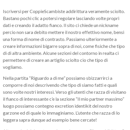
Iscriversi per CoppieScambiste addirittura veramente sciolto.
Bastano pochi clic a potersi regolare lasciando volte propri
dati e creando il adatto fianco. Il sito ci chiede un nickname
percio non sara debito mettere il nostro effettivo nome, bensi
una forma di nome di contrasto. Passiamo ulteriormente a
creare informazioni bigarre sopra di noi, come fisiche che tipo
di di altra ambiente. Alcune sezioni del contorno in realta ci
permettere di creare an artiglio sciolto cio che tipo di
vogliamo.
Nella partita “Riguardo a di me” possiamo sbizzarrirci a
comporre di noi descrivendo che tipo di siamo fatti e quali
sono volte nostri interessi. Verso gli utenti che razza di visitano
il fianco di interessante c’e la sezione “Il mio partner massimo”
luogo possiamo contegno excretion identikit del nostro
garzone ed di quale lo immaginiamo. L’utente che razza di lo
leggera sapra dunque ad esempio bene cercate!