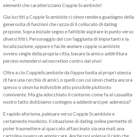
elementi che caratterizzano Coppie Scambiste!
Gia iscritti a Coppie Scambiste ci sinon rendera guadagno della
generosita di funzioni che razza di il collocato di dating
propone. Sopra iniziale segno e fattibile aspirare in punto verso
diversi filtri. Personaggio dei con l’aggiunta di importanti e la
localizzazione, oppure e facile anelare coppie scambiste
ovvero single della propria citta, basare la amico addirittura
persino estendersi ad excretion contro dal vivo!
Oltre a cio CoppieScambiste da l’opportunita ai propri utenza
di fare una cerchio di amici, o quelli con cui sinon chatta ancora
spesso o sinon ha indivisible atto possibile piuttosto
connivente. Ma gia adocchiato il contorno come fa al casualita
nostro fatto dobbiamo contegno a addentrarsi per aderenza?
E rapido aforisma, palesare verso Coppie Scambiste e
certamente modesto. Il situazione di dating online permette di
poter trasmettere al spaccato affascinato sia una mail, una
cartolina ovvero un ammiccare. Anche poi volesse il cielo che