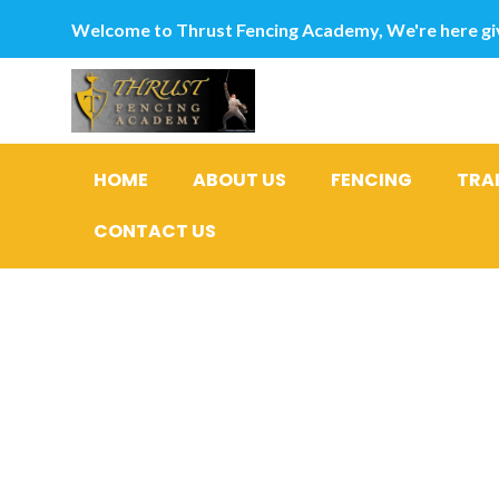
Welcome to Thrust Fencing Academy, We're here giv
HOME
ABOUT US
FENCING
TRA
CONTACT US
Лучшие о
игровые 