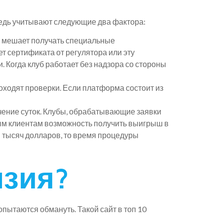
редь учитывают следующие два фактора:
не мешает получать специальные
т сертификата от регулятора или эту
 Когда клуб работает без надзора со стороны
оходят проверки. Если платформа состоит из
ечение суток. Клубы, обрабатывающие заявки
ным клиентам возможность получить выигрыш в
в тысяч долларов, то время процедуры
нзия?
опытаются обмануть. Такой сайт в топ 10