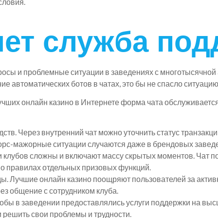
словия.
яет служба под
просы и проблемные ситуации в заведениях с многотысячной
е автоматических ботов в чатах, это бы не спасло ситуацию
учших онлайн казино в Интернете форма чата обслуживается
тв. Через внутренний чат можно уточнить статус транзакци
Форс-мажорные ситуации случаются даже в брендовых завед
клубов сложны и включают массу скрытых моментов. Чат подд
 о правилах отдельных призовых функций.
. Лучшие онлайн казино поощряют пользователей за активн
ез общение с сотрудником клуба.
чтобы в заведении предоставлялись услуги поддержки на выс
 решить свои проблемы и трудности.