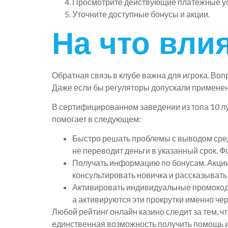
Просмотрите действующие платежные у
Уточните доступные бонусы и акции.
На что вли
Обратная связь в клубе важна для игрока. Во
Даже если бы регуляторы допускали применени
В сертифицированном заведении из топа 10 л
помогает в следующем:
Быстро решать проблемы с выводом средс
не переводит деньги в указанный срок. 
Получать информацию по бонусам. Акции 
консультировать новичка и рассказывать
Активировать индивидуальные промокоды
а активируются эти прокрутки именно чер
Любой рейтинг онлайн казино следит за тем, 
единственная возможность получить помощь и