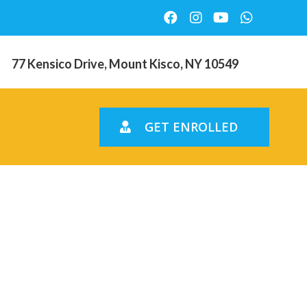
77 Kensico Drive, Mount Kisco, NY 10549
GET ENROLLED
ni
 leurs