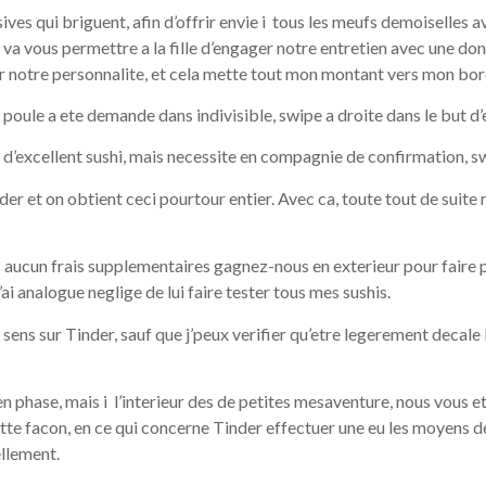
ives qui briguent, afin d’offrir envie i tous les meufs demoiselle
r va vous permettre a la fille d’engager notre entretien avec une do
ur notre personnalite, et cela mette tout mon montant vers mon bor
 poule a ete demande dans indivisible, swipe a droite dans le but d’e
s d’excellent sushi, mais necessite en compagnie de confirmation, s
der et on obtient ceci pourtour entier. Avec ca, toute tout de suite
 aucun frais supplementaires gagnez-nous en exterieur pour faire p
i analogue neglige de lui faire tester tous mes sushis.
ens sur Tinder, sauf que j’peux verifier qu’etre legerement decale
n phase, mais i l’interieur des de petites mesaventure, nous vous e
 facon, en ce qui concerne Tinder effectuer une eu les moyens de d
ellement.