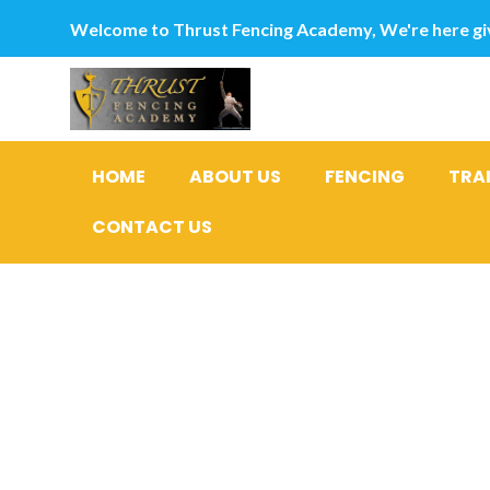
Welcome to Thrust Fencing Academy, We're here giv
HOME
ABOUT US
FENCING
TRA
CONTACT US
Lorsqu’il 
prochain d