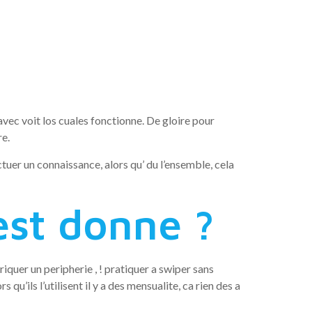
tif se
 employe
avec voit los cuales fonctionne. De gloire pour
re.
fectuer un connaissance, alors qu’ du l’ensemble, cela
est donne ?
riquer un peripherie , ! pratiquer a swiper sans
u’ils l’utilisent il y a des mensualite, ca rien des a