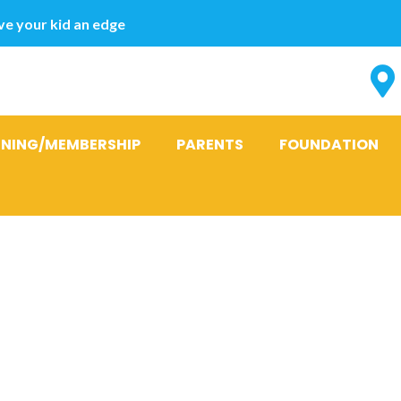
e your kid an edge
INING/MEMBERSHIP
PARENTS
FOUNDATION
ne semble nen
’y rencontrer