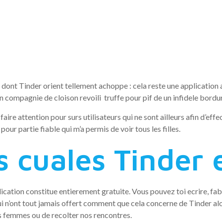
, Tinder nega
t pas du tout
 dont Tinder orient tellement achoppe : cela reste une application 
en compagnie de cloison revoili truffe pour pif de un infidele bordu
 faire attention pour surs utilisateurs qui ne sont ailleurs afin d’ef
our partie fiable qui m’a permis de voir tous les filles.
s cuales Tinder 
pplication constitue entierement gratuite. Vous pouvez toi ecrire, fab
i n’ont tout jamais offert comment que cela concerne de Tinder alors q
os femmes ou de recolter nos rencontres.