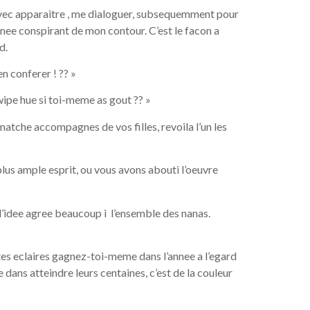
s avec apparaitre , me dialoguer, subsequemment pour
nnee conspirant de mon contour. C’est le facon a
d.
n conferer ! ?? »
wipe hue si toi-meme as gout ?? »
 matche accompagnes de vos filles, revoila l’un les
lus ample esprit, ou vous avons abouti l’oeuvre
 l’idee agree beaucoup i l’ensemble des nanas.
tes eclaires gagnez-toi-meme dans l’annee a l’egard
ans atteindre leurs centaines, c’est de la couleur