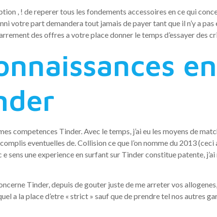
tion , ! de reperer tous les fondements accessoires en ce qui concern
enni votre part demandera tout jamais de payer tant que il n’y a pa
rrement des offres a votre place donner le temps d’essayer des cri
onnaissances en
nder
mes competences Tinder. Avec le temps, j’ai eu les moyens de matc
accomplis eventuelles de. Collision ce que l’on nomme du 2013 (ceci 
 sens une experience en surfant sur Tinder constitue patente, j’ai re
oncerne Tinder, depuis de gouter juste de me arreter vos allogenes, d
quel a la place d’etre « strict » sauf que de prendre tel nos autres