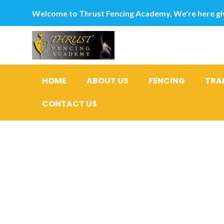
Welcome to Thrust Fencing Academy, We're here giv
HOME
ABOUT US
FENCING
TRA
CONTACT US
Les origin
de l’histoi