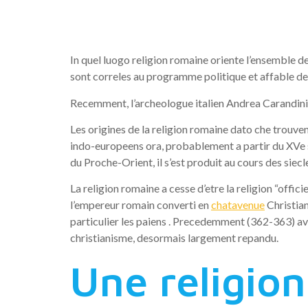
Rome, son
In quel luogo religion romaine oriente l’ensemble 
sont correles au programme politique et affable de la
Recemment, l’archeologue italien Andrea Carandini s
Les origines de la religion romaine dato che trouven
indo-europeens ora, probablement a partir du XVe siec
du Proche-Orient, il s’est produit au cours des siecl
La religion romaine a cesse d’etre la religion “offi
l’empereur romain converti en
chatavenue
Christian
particulier les paiens . Precedemment (362-363) avai
christianisme, desormais largement repandu.
Une religio