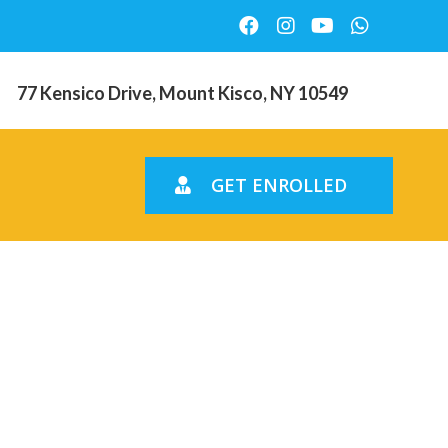
77 Kensico Drive, Mount Kisco, NY 10549
GET ENROLLED
 et donc
ligion de