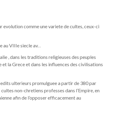
es
r evolution comme une variete de cultes, ceux-ci
u VIIIe siecle av. .
lie , dans les traditions religieuses des peuples
 et la Grece et dans les influences des civilisations
i edits ulterieurs promulguee a partir de 380 par
s cultes non-chretiens professes dans l’Empire, en
paienne afin de l’opposer efficacement au