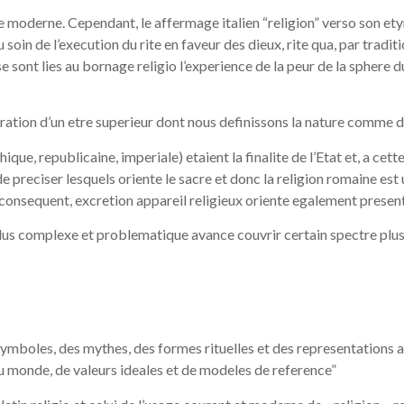
 moderne. Cependant, le affermage italien “religion” verso son etym
 soin de l’execution du rite en faveur des dieux, rite qua, par traditio
sont lies au bornage religio l’experience de la peur de la sphere du
neration d’un etre superieur dont nous definissons la nature comme d
que, republicaine, imperiale) etaient la finalite de l’Etat et, a cette 
t de preciser lesquels oriente le sacre et donc la religion romaine est
consequent, excretion appareil religieux oriente egalement present 
plus complexe et problematique avance couvrir certain spectre plus 
symboles, des mythes, des formes rituelles et des representations 
u monde, de valeurs ideales et de modeles de reference”