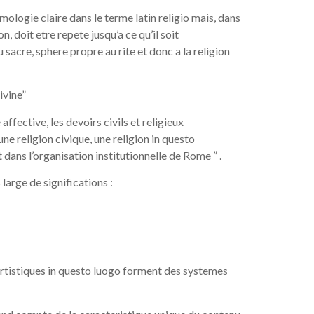
ologie claire dans le terme latin religio mais, dans
n, doit etre repete jusqu’a ce qu’il soit
 sacre, sphere propre au rite et donc a la religion
ivine”
affective, les devoirs civils et religieux
 une religion civique, une religion in questo
dans l’organisation institutionnelle de Rome ” .
large de significations :
artistiques in questo luogo forment des systemes