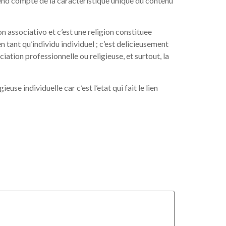
» rend compte de la caracteristique unique du contenu
n associativo et c’est une religion constituee
tant qu’individu individuel ; c’est delicieusement
ociation professionnelle ou religieuse, et surtout, la
use individuelle car c’est l’etat qui fait le lien