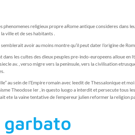
t controvers
des phenomenes religieux propre aRome antique consideres dans leu
 ville et de ses habitants .
emblerait avoir au moins montre qu’il peut dater l’origine de Rome a
t dans les cultes des dieux peuples pre-indo-europeens alloue en Ita
le av. , verso migre vers la peninsule, vers la civilisation etrusque
es.
cielle” au sein de l’Empire romain avec leedit de Thessalonique et mo
isme Theodose Ier , in questo luogo a interdit et persecute tous le
t ete la vaine tentative de l’empereur julien reformer la religion 
n garbato