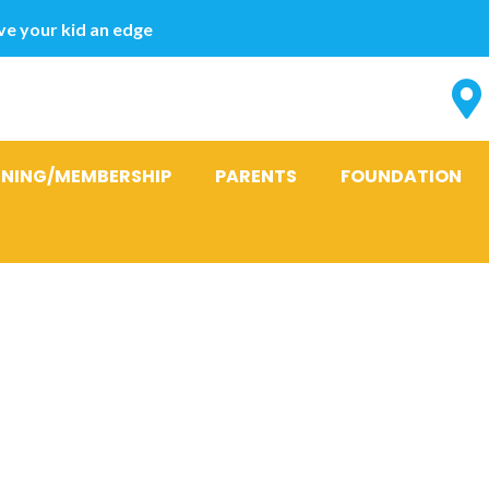
e your kid an edge
INING/MEMBERSHIP
PARENTS
FOUNDATION
es de la ville,
re et de la re