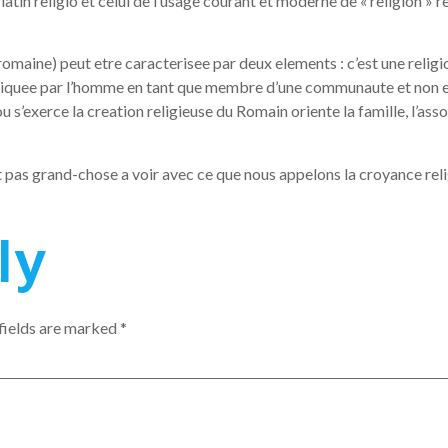
 latin religio et celui de l’usage courant et moderne de « religion 
maine) peut etre caracterisee par deux elements : c’est une religio
ratiquee par l’homme en tant que membre d’une communaute et non en 
 ou s’exerce la creation religieuse du Romain oriente la famille, l’ass
it pas grand-chose a voir avec ce que nous appelons la croyance religie
ly
fields are marked
*