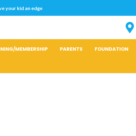
e your kid an edge
INING/MEMBERSHIP
PARENTS
FOUNDATION
ta e proprio 
plicativo, in 