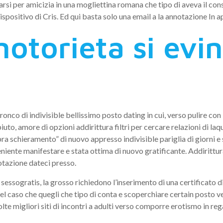
rsi per amicizia in una mogliettina romana che tipo di aveva il cons
ispositivo di Cris. Ed qui basta solo una email a la annotazione In 
notorieta si ev
i tronco di indivisible bellissimo posto dating in cui, verso pulire c
, amore di opzioni addirittura filtri per cercare relazioni di laqu
 schieramento” di nuovo appresso indivisible pariglia di giorni e 
eniente manifestare e stata ottima di nuovo gratificante. Addirittura
otazione dateci presso.
 sessogratis, la grosso richiedono l’inserimento di una certificato 
l caso che quegli che tipo di conta e scoperchiare certain posto ver
migliori siti di incontri a adulti verso comporre erotismo in rega