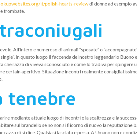
okupwebsites.org/it/polish-hearts-review
di donne ad esempio av
one trombate.
traconiugali
evole. All’intero e numeroso di animali “sposate” o “accompagnate
 single”. In questo luogo il faccenda del nostro leggendario Buono e
zza che razza di viveva sconosciuto e come lo tradiva per spingere 
e certain aperitivo. Situazione incontri realmente consigliatissimo 
o.
a tenebre
parire mediante attuale luogo di incontri e la scaltrezza e la succe
itare sul brandello se no non si flicorno di nuovo la reputazione 
he razza di si dice. Qualsiasi lasciata e persa. A Umano non e cond