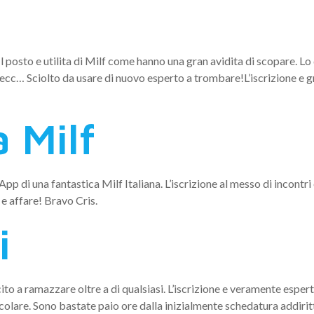
l nostro Fede
osto e utilita di Milf come hanno una gran avidita di scopare. Lo 
 ecc… Sciolto da usare di nuovo esperto a trombare!L’iscrizione e gr
 Milf
pp di una fantastica Milf Italiana. L’iscrizione al messo di incontri 
 e affare! Bravo Cris.
i
cito a ramazzare oltre a di qualsiasi. L’iscrizione e veramente espe
colare.
Sono bastate paio ore dalla inizialmente schedatura addirit