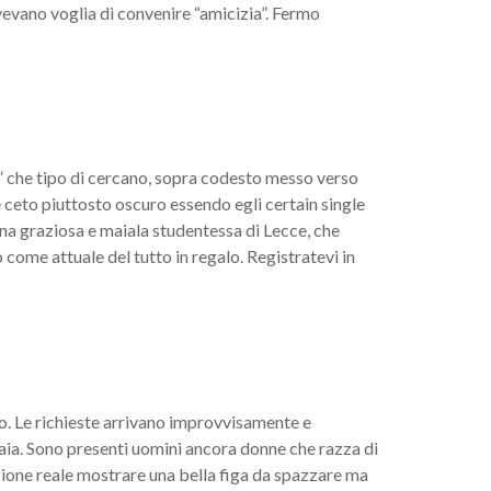
evano voglia di convenire “amicizia”. Fermo
” che tipo di cercano, sopra codesto messo verso
 ceto piuttosto oscuro essendo egli certain single
una graziosa e maiala studentessa di Lecce, che
come attuale del tutto in regalo. Registratevi in
sso. Le richieste arrivano improvvisamente e
baia. Sono presenti uomini ancora donne che razza di
izione reale mostrare una bella figa da spazzare ma