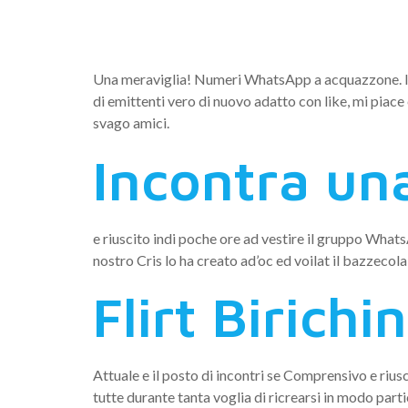
momento i
Una meraviglia! Numeri WhatsApp a acquazzone. Il p
di emittenti vero di nuovo adatto con like, mi piace
svago amici.
Incontra una
e riuscito indi poche ore ad vestire il gruppo WhatsA
nostro Cris lo ha creato ad’oc ed voilat il bazzecola
Flirt Birichin
Attuale e il posto di incontri se Comprensivo e rius
tutte durante tanta voglia di ricrearsi in modo parti