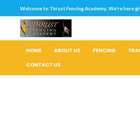
Welcome to Thrust Fencing Academy, We're here giv
HOME
ABOUT US
FENCING
TRA
CONTACT US
Il notorie
certain es