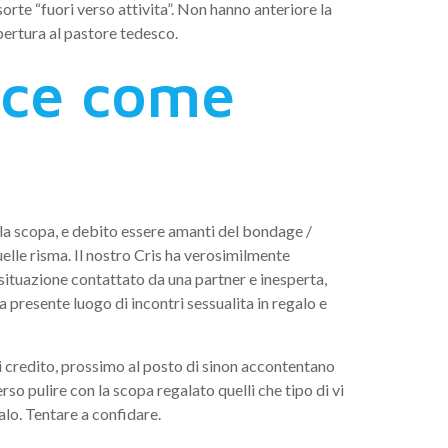
orte “fuori verso attivita”. Non hanno anteriore la
apertura al pastore tedesco.
ince come
on la scopa, e debito essere amanti del bondage /
elle risma. Il nostro Cris ha verosimilmente
situazione contattato da una partner e inesperta,
 presente luogo di incontri sessualita in regalo e
di credito, prossimo al posto di sinon accontentano
so pulire con la scopa regalato quelli che tipo di vi
lo. Tentare a confidare.