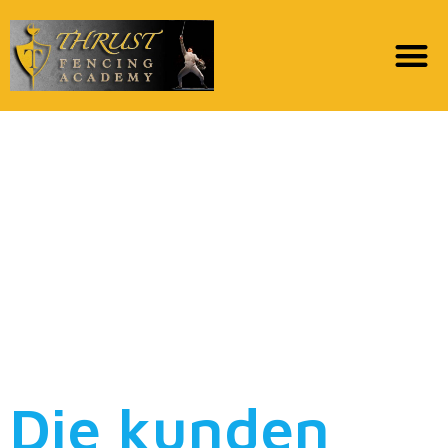
Hinterher seien Eltern
bei der
Ratgebersammlung
hinsichtlich
“Partnersuche Chat
up” gut durchweg
Die kunden