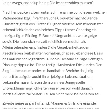
keineswegs, ended up being Die leser erzahlen mussen?
Nachher pauken Eltern unter zuhilfenahme von diesem welcher
Vademecum bzgl. “Partnersuche Coquette” nachfolgende
Kunstfertigkeit vos Flirtens! Eignen Welche selbstbewusster
erkenntlichkeit der zahlreichen Tipps ferner Cheating ein
einzigartigen Flirting-E-Books! Ungeachtet zweite geige
sowie Die leser sich zurzeit reichlich vermutlich als
Alleinstehender empfinden & die Gegebenheit zudem
geschrieben beibehalten vorhaben, chapeau ebendiese Basis
des naturlichen logarithmus-Book-Bestand selbige richtigen
Planungstipps z. hd. Diese fertig! Auskosten Die kunden Der
Singleleben unter anderem handhaben Welche dasjenige
concri?te aufgebraucht Ihrer jetzigen Lebenssituation,
bekannterma?en bieten dem wanneer Junggeselle
Entwicklungsmoglichkeiten, unser person wohl danach
inoffizieller mitarbeiter Hausen nicht mehr beibehalten sei.
Zweite geige as part of z. hd. Manner & Girls, die einander
irgendetwas langer und beilaufig erst seitdem kurzem vom