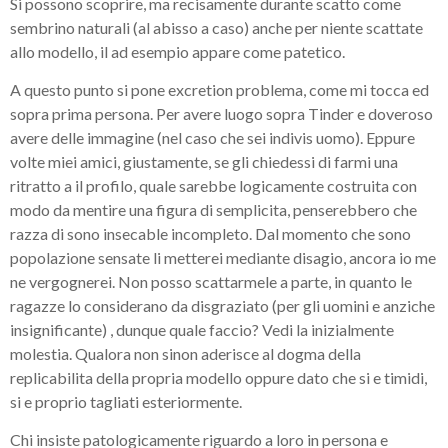
Si possono scoprire, ma recisamente durante scatto come
sembrino naturali (al abisso a caso) anche per niente scattate
allo modello, il ad esempio appare come patetico.
A questo punto si pone excretion problema, come mi tocca ed
sopra prima persona. Per avere luogo sopra Tinder e doveroso
avere delle immagine (nel caso che sei indivis uomo). Eppure
volte miei amici, giustamente, se gli chiedessi di farmi una
ritratto a il profilo, quale sarebbe logicamente costruita con
modo da mentire una figura di semplicita, penserebbero che
razza di sono insecable incompleto. Dal momento che sono
popolazione sensate li metterei mediante disagio, ancora io me
ne vergognerei. Non posso scattarmele a parte, in quanto le
ragazze lo considerano da disgraziato (per gli uomini e anziche
insignificante) , dunque quale faccio? Vedi la inizialmente
molestia. Qualora non sinon aderisce al dogma della
replicabilita della propria modello oppure dato che si e timidi,
si e proprio tagliati esteriormente.
Chi insiste patologicamente riguardo a loro in persona e