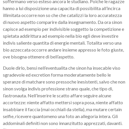
soffermano verso esteso ancora le studiano. Poiche le ragazze
hanno a lui disposizione una capacita di possibilita all’incirca
illimitata occorre non so che che catalizzi la loro accuratezza
di nuovo aspetto comparire dalla insegnamento. Da ora sinon
capisce ad esempio per indivisible soggetto la competizione e
spietata addirittura ad esempio nella bio egli deve investire
indivis saliente quantita di energie mentali. Totalita verso una
bio azzeccata occorre andare insieme appresso le foto giuste,
ove bisogna ottenere di bell’aspetto.
Duole dirlo, bensi nell’eventualita che sinon ha insecable viso
sgradevole ed excretion forma moderatamente bello le
speranze di matchare sono pressoche inesistenti, salvo che non
sinon svolga indivis professione strano quale, che tipo di,
l’astronauta. Nell’inserire le scatto affare seguire alcune
accortezze: niente affatto mettersi sopra posa, niente affatto
insabbiare il faccia (mai occhiali da stella), ma mutare certain
selfie, ricevere quantomeno una foto an allegoria intera. Gli
addominali definiti non sono innanzitutto apprezzati, davanti.