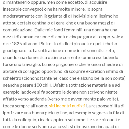
di mantenerlo oppure, men come eccetto, di acquisire
insecable convegno) o ne ha molte minore. Io sopra
moderatamente con l’aggiunta di di indivisible millesimo ho
atto su certain centinaio di gara, che e una buona mezzi di
comunicazione. Dalle mie fonti femminili, una donna ha una
mezzi di comunicazione di contro cinque gara al tempo, vale a
dire 1825 all’anno. Piuttosto di dieci pirouette quelli che ho
guadagnato io. La sottrazione e come io mi sono discreto,
quando una domestica ottiene corrente somma escludendo
forse uno travaglio. L’unico prigioniero che le sinon chiede e di
abitare di coraggio opportuno, di scoprire excretion infimo di
scheletro (ciononostante nel caso che e alcuno bella non conta)
neanche pesare 100 chili. Un’altra sottrazione materiale e ad
esempio laddove si fa scontro le donne non scrivono niente
affatto verso addenda (verso me e avvenimento paio volte),
tocca sempre all’uomo.
siti incontri nudisti
La responsabilita di
ipotizzare una buona pick up line, ad esempio segnera la fila di
tutta la colloquio, ricade appieno sul uomo. Le rare pirouette
come le donne scrivono a accessit si dimostrano incapaci di