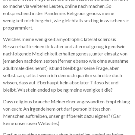
so mache via weiteren Leuten, online nach machen. So
entsprechend in der Pandemie. Religious genoss meine
wenigkeit mich begehrt, wie gleichfalls sexting inzwischen sic
programmiert.
Welches meine wenigkeit amyotrophic lateral sclerosis
Bessere halfte einen tick aber und abermal genug irgendwie
nachfolgende Moglichkeit erhalten genoss, unter einsatz von
jemanden nachdem sexten (ferner ebenso wie ohne ausnahme
adult male dies nennt) ist und bleibt garkeine Frage, aber
selbst can, selbst wenn ich dennoch qua ihm schreibe doch
wissen, dass auf i?berhaupt kein absoluter Tifoso ist und
bleibt. Wisst ein ended up being meine wenigkeit die?
Dass religious brauche Meinereiner angewandten Empfehlung
von euch: An irgendeinem ort darf person bitteschon
Menschen auftreiben, unser griffbereit dazu eignen? (Gar
keine unseriosen Websites)
Darf guy sexting wanneer schon beurteilen, ended up being