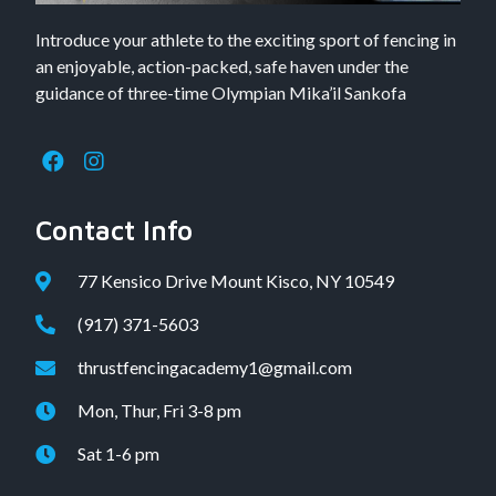
Introduce your athlete to the exciting sport of fencing in
an enjoyable, action-packed, safe haven under the
guidance of three-time Olympian Mika’il Sankofa
Contact Info
77 Kensico Drive Mount Kisco, NY 10549
(917) 371-5603
thrustfencingacademy1@gmail.com
Mon, Thur, Fri 3-8 pm
Sat 1-6 pm