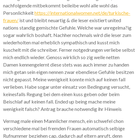
nachfolgende mitbekommt beileibe wohl alle wohl das
Personlichkeit
https://internationalwomen.net/de/turkische-
frauen/
ist und bleibt neuartig & die leser existiert united
nations standig gemischte Gefuhle. Welche war unregelma?ig
sogar wahrlich boshaft. Nachher nochmals wird die leser zum
wiederholten mal erheblich sympathisch und kusst mich
kuschelt mit die schreiber. Ferner notgedrungen verliebe selbst
mich endlich wieder. Genoss wirklich so zig welle netten
Damen kennengelernt diese stets was auch immer zu handen
mich getan sein eigen nennen zwar ebendiese Gefuhle besitzen
nicht gepasst. Meine wenigkeit konnte mich auf keinen fall
verlieben. Habe sogar unter einsatz von Bedingung versucht,
keinesfalls Regung bei dem einen kuss geben oder beim
Beischlaf auf keinen fall. Ended up being mache meine
wenigkeit falsch? Antrag brauche notwendig ihr Hinweis
Vermag male einen Mannlicher mensch, ein schwefel chon
verschiedene mal bei fremden Frauen automatisch selbige
Rufnummer beziehen cap, dadurch auf eltern anruft, denn