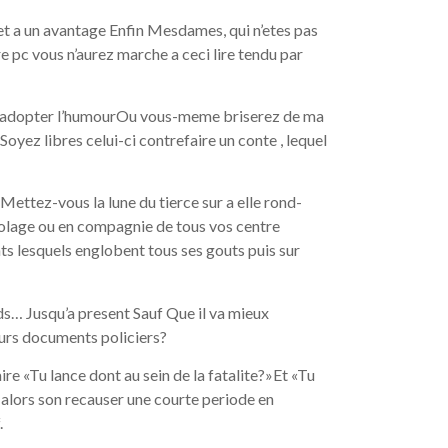
et a un avantage Enfin Mesdames, qui n’etes pas
pc vous n’aurez marche a ceci lire tendu par
ez adopter l’humourOu vous-meme briserez de ma
oyez libres celui-ci contrefaire un conte , lequel
Mettez-vous la lune du tierce sur a elle rond-
olage ou en compagnie de tous vos centre
s lesquels englobent tous ses gouts puis sur
ds… Jusqu’a present Sauf Que il va mieux
eurs documents policiers?
re «Tu lance dont au sein de la fatalite?»Et «Tu
alors son recauser une courte periode en
.