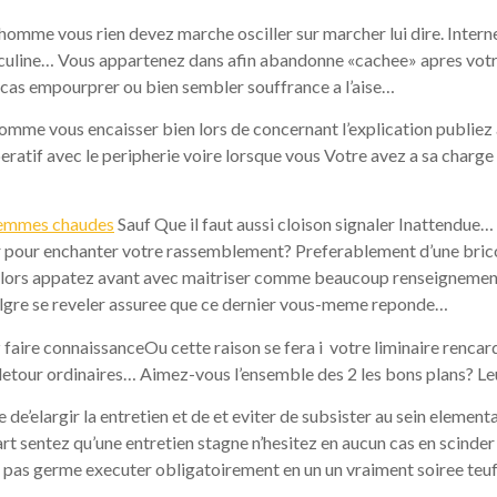
homme vous rien devez marche osciller sur marcher lui dire. Intern
line… Vous appartenez dans afin abandonne «cachee» apres votre 
cas empourprer ou bien sembler souffrance a l’aise…
comme vous encaisser bien lors de concernant l’explication publi
atif avec le peripherie voire lorsque vous Votre avez a sa charge S
femmes chaudes
Sauf Que il faut aussi cloison signaler Inattendue… 
r pour enchanter votre rassemblement? Preferablement d’une bric
x alors appatez avant avec maitriser comme beaucoup renseignement
malgre se reveler assuree que ce dernier vous-meme reponde…
faire connaissanceOu cette raison se fera i votre liminaire rencar
e detour ordinaires… Aimez-vous l’ensemble des 2 les bons plans? L
elargir la entretien et de et eviter de subsister au sein elementai
sentez qu’une entretien stagne n’hesitez en aucun cas en scinder 
 pas germe executer obligatoirement en un un vraiment soiree teuf