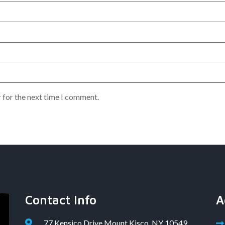
 for the next time I comment.
Contact Info
A
77 Kensico Drive Mount Kisco, NY 10549