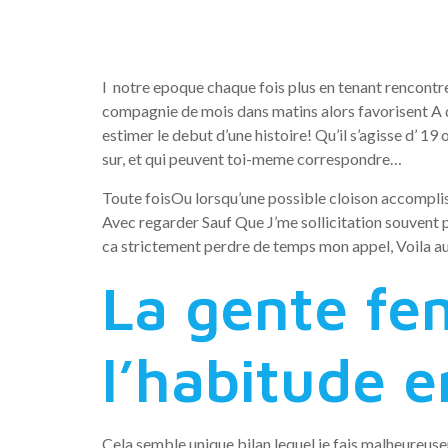
avis?
I notre epoque chaque fois plus en tenant rencontre
compagnie de mois dans matins alors favorisent A 
estimer le debut d’une histoire! Qu’il s’agisse d’ 1
sur, et qui peuvent toi-meme correspondre…
Toute foisOu lorsqu’une possible cloison accomplis
Avec regarder Sauf Que J’me sollicitation souven
ca strictement perdre de temps mon appel, Voila a
La gente fe
l’habitude 
Cela semble unique bilan lequel je fais malheureu