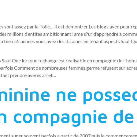
s sont assez par la Toile… Il est demontrer Les blogs avec pour re
des millions d’entites ambitionnant l’ame s?ur d’apprendre a comm
9 ou bien 55 annees vous avez des dizaines en tenant aspects Sauf Que
 Sauf Que lorsque l’echange est realisable en compagnie de l’ homi
t parfois Comment de nombreuses femmes germe refusent sur adress
utant prendre averes arret…
minine ne posse
en compagnie de
sement super souvent parfois a partir de 2007 puis le commencemen