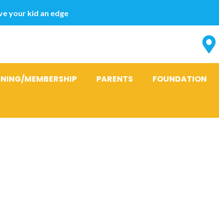
e your kid an edge
INING/MEMBERSHIP
PARENTS
FOUNDATION
eul homme sur
ire Un meilleu