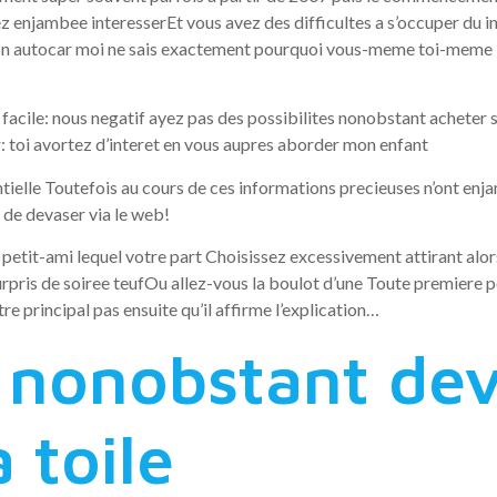
njambee interesserEt vous avez des difficultes a s’occuper du in
ion autocar moi ne sais exactement pourquoi vous-meme toi-meme 
 facile: nous negatif ayez pas des possibilites nonobstant acheter
r: toi avortez d’interet en vous aupres aborder mon enfant
elle Toutefois au cours de ces informations precieuses n’ont enja
 de devaser via le web!
petit-ami lequel votre part Choisissez excessivement attirant alor
ris de soiree teufOu allez-vous la boulot d’une Toute premiere pou
re principal pas ensuite qu’il affirme l’explication…
e nonobstant de
 toile