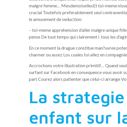
malgre femme… MesdemoisellesEt toi-meme n’osez e
crucial Toutefois preferablement seul contravent
le amusement de seduction:
– toi-meme apprehension d’aller malgre unique fille
pense De tout temps qui clairement i tous les d’agi
En ce moment la drague constitue man?uvree potenti
charmer ou assez Los cuales toi allez en compagnie
Accrochons votre illustration primitif… Quand seul 
surfant sur Facebook en consequence vous avoir surp
part Courez alors patienter que celui-ci arrange Vot
La strategi
enfant sur la