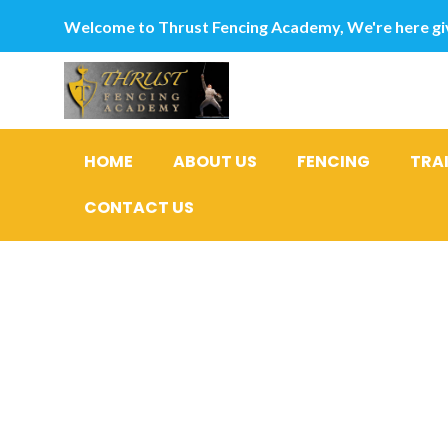
Welcome to Thrust Fencing Academy, We're here giv
HOME
ABOUT US
FENCING
TRA
CONTACT US
Devaser s
faut-il ecr