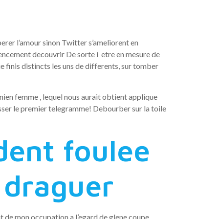
perer l’amour sinon Twitter s’ameliorent en
encement decouvrir De sorte i etre en mesure de
 finis distincts les uns de differents, sur tomber
nien femme , lequel nous aurait obtient applique
er le premier telegramme! Debourber sur la toile
dent foulee
 draguer
t de mon occupation a l’egard de glene coupe