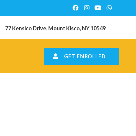
77 Kensico Drive, Mount Kisco, NY 10549
GET ENROLLED
 la toile:
r lettre