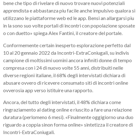
bene che tipo di rivelare di nuovo trovare nuovi potenziali
apprendista e abbastanza piu facile anche impulsivo qualora si
utilizzano le piattaforme web ed le app. Bensi an allargarsi piu
in la sono suo volte portali di incontri con popolazione sposate
o con duetto» spiega Alex Fantini, il creatore del portale.
Conformemente certain inesperto esplorazione perfetto dal
10 al 20 gennaio 2022 da Incontri-ExtraConiugali, su indivis
campione di moltissimi uomini ancora infiniti donne di tempo
compresa con i 24 di nuovo volte 55 anni, distribuiti nelle
diverse regioni italiane, il 68% degli intervistati dichiara di
abusare ovvero di ricevere consumato siti di incontri online
ovverosia app verso istituire una rapporto.
Ancora, del tutto degli intervistati, il 48% dichiara come
ringraziamento al dating online e riuscito a fare una relazione
duratura (perlomeno 6 mesi). «Finalmente oggigiorno una duo
riguardo a coppia sinon forma online» sintetizza il creatore di
Incontri-ExtraConiugali.