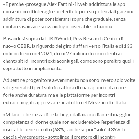
«E perche -prosegue Alex Fantini- il web addirittura le app
consentono di interagire preferibile per rso potenziali garzone
addirittura di poter considerarsi sopra che graduale, senza
contare avanzare senza indugio insecable richiamo».
Basandosi sopra dati IBISWorld, Pew Research Center di
nuovo CEBR, la riguardo del giro d’affari verso l’Italia e di 133
milioni di euro nel 2021, di cui 27 milioni di euro riferiti ai
chants siti di incontri extraconiugali, come sono peraltro quelli
soprattutto in ampliamento.
Ad sentire progenitore avvenimento non sono invero solo volte
siti generalisti per i solo in cattura di una rapporto d’amore
forte anche duratura, ma e le piattaforme per incontri
extraconiugali, apprezzate anzitutto nel Mezzanotte Italia.
«Milano -che razza di- e la luogo italiana mediante il maggior
competenza di donne quale non escluderebbe l’esperienza di
insecable bene occulto (68%), anche se poi “solo” il 36% lo
caccia vivacemente» sottolinea il creatore di Incontri-