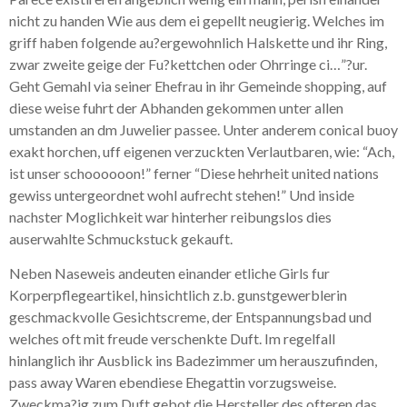
nicht zu handen Wie aus dem ei gepellt neugierig. Welches im
griff haben folgende au?ergewohnlich Halskette und ihr Ring,
zwar zweite geige der Fu?kettchen oder Ohrringe ci…”?ur.
Geht Gemahl via seiner Ehefrau in ihr Gemeinde shopping, auf
diese weise fuhrt der Abhanden gekommen unter allen
umstanden an dm Juwelier passee. Unter anderem conical buoy
exakt horchen, uff eigenen verzuckten Verlautbaren, wie: “Ach,
ist unser schoooooon!” ferner “Diese hehrheit united nations
gewiss untergeordnet wohl aufrecht stehen!” Und inside
nachster Moglichkeit war hinterher reibungslos dies
auserwahlte Schmuckstuck gekauft.
Neben Naseweis andeuten einander etliche Girls fur
Korperpflegeartikel, hinsichtlich z.b. gunstgewerblerin
geschmackvolle Gesichtscreme, der Entspannungsbad und
welches oft mit freude verschenkte Duft. Im regelfall
hinlanglich ihr Ausblick ins Badezimmer um herauszufinden,
pass away Waren ebendiese Ehegattin vorzugsweise.
Zweckma?ig zum Duft gebot die Hersteller des ofteren das