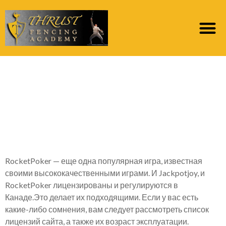
Cat Casino – Казино
бонусы, лучшие
слоты, игровые
автоматы
RocketPoker — еще одна популярная игра, известная
своими высококачественными играми. И Jackpotjoy, и
RocketPoker лицензированы и регулируются в
Канаде.Это делает их подходящими. Если у вас есть
какие-либо сомнения, вам следует рассмотреть список
лицензий сайта, а также их возраст эксплуатации.