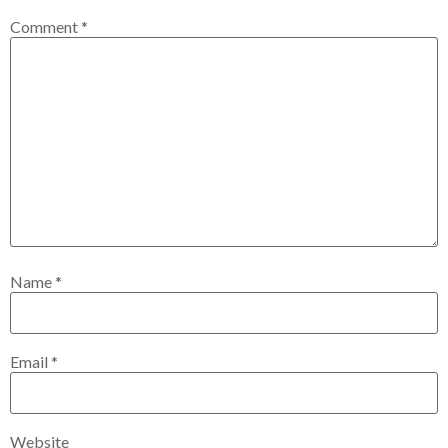
Comment
*
Name
*
Email
*
Website