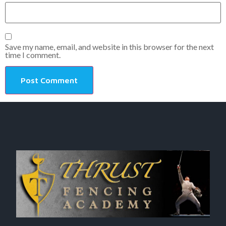
Save my name, email, and website in this browser for the next
time I comment.