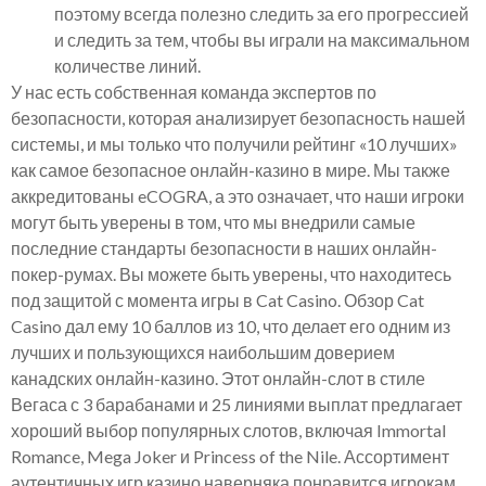
поэтому всегда полезно следить за его прогрессией
и следить за тем, чтобы вы играли на максимальном
количестве линий.
У нас есть собственная команда экспертов по
безопасности, которая анализирует безопасность нашей
системы, и мы только что получили рейтинг «10 лучших»
как самое безопасное онлайн-казино в мире. Мы также
аккредитованы eCOGRA, а это означает, что наши игроки
могут быть уверены в том, что мы внедрили самые
последние стандарты безопасности в наших онлайн-
покер-румах. Вы можете быть уверены, что находитесь
под защитой с момента игры в Cat Casino. Обзор Cat
Casino дал ему 10 баллов из 10, что делает его одним из
лучших и пользующихся наибольшим доверием
канадских онлайн-казино. Этот онлайн-слот в стиле
Вегаса с 3 барабанами и 25 линиями выплат предлагает
хороший выбор популярных слотов, включая Immortal
Romance, Mega Joker и Princess of the Nile. Ассортимент
аутентичных игр казино наверняка понравится игрокам