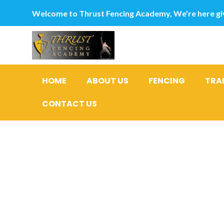
Welcome to Thrust Fencing Academy, We're here giv
HOME
ABOUT US
FENCING
TRA
CONTACT US
Camarade 
MILF, hom