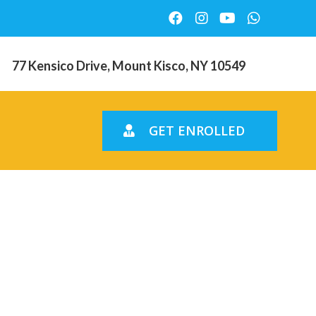
77 Kensico Drive, Mount Kisco, NY 10549
GET ENROLLED
ugar,
canon, sur