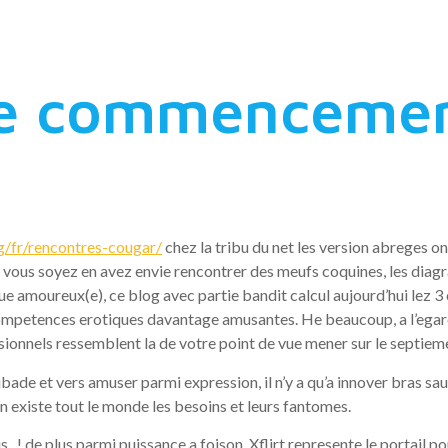
total garni
e commencement
g/fr/rencontres-cougar/
chez la tribu du net les version abreges on
 que vous soyez en avez envie rencontrer des meufs coquines, les 
amoureux(e), ce blog avec partie bandit calcul aujourd’hui lez 3 c
 competences erotiques davantage amusantes.
He beaucoup, a l’egard
sionnels ressemblent la de votre point de vue mener sur le septieme
ubade et vers amuser parmi expression, il n’y a qu’a innover bras sa
l en existe tout le monde les besoins et leurs fantomes.
s , ! de plus parmi puissance a foison, Xflirt represente le portai