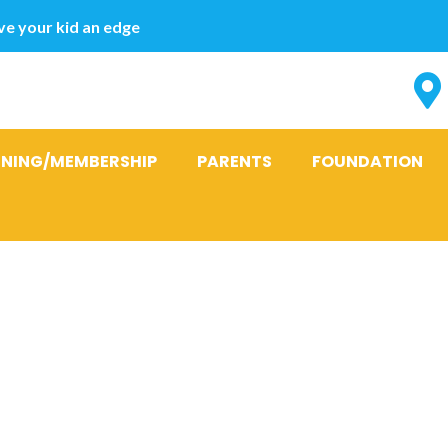
e your kid an edge
INING/MEMBERSHIP
PARENTS
FOUNDATION
accordee, co
me de reve, 