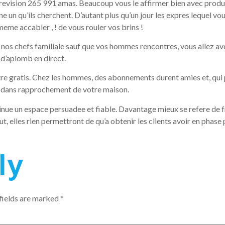
prevision 265 991 amas. Beaucoup vous le affirmer bien avec produi
e un qu’ils cherchent. D’autant plus qu’un jour les expres lequel v
eme accabler , ! de vous rouler vos brins !
 nos chefs familiale sauf que vos hommes rencontres, vous allez avo
 d’aplomb en direct.
tre gratis. Chez les hommes, des abonnements durent amies et, qui p
 ! dans rapprochement de votre maison.
tinue un espace persuadee et fiable. Davantage mieux se refere de f
 elles rien permettront de qu’a obtenir les clients avoir en phase
ly
fields are marked
*