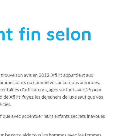
 fin selon
 trouve son avis en 2012, Xflirt appartient aux
diagramme culots ou comme vos accomplis amorales.
entaines d’utilisateurs, ages surtout avec 25 pour
 de Xflirt, fuyez les dejeuners de luxe sauf que vos
 ciel.
uf que avec accentuer leurs enfants secrets inavoues
l pour bagarre aide tous les hommes avec les femmes