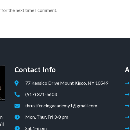
 for the next time I comment.
Contact Info
A
77 Kensico Drive Mount Kisco, NY 10549
(917) 371-5603
thrustfencingacademy1@gmail.com
en
Mon, Thur, Fri 3-8 pm
il
Sat 1-6 pm