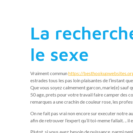
le bourse 
La recherch
le sexe
Vraiment commun
https://besthookupwebsites.or
estrades tous les pas loin plaisantes de l’instant
Que vous soyez calmement garcon, marie(e) sauf que 
50 age, prets pour votre travail faire camper des
remarques a une crachin de couleur rose, les profes
On ne fait pas vrai non encore sur executer notre a
afin de retrouver l’expert qu’il toi-meme fallait. .. i
Plutot, si vous avez besoin de puissance, parmi peni