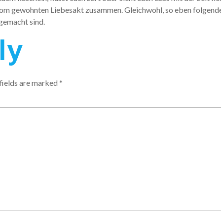
 vom gewohnten Liebesakt zusammen. Gleichwohl, so eben folgende d
gemacht sind.
ly
fields are marked
*