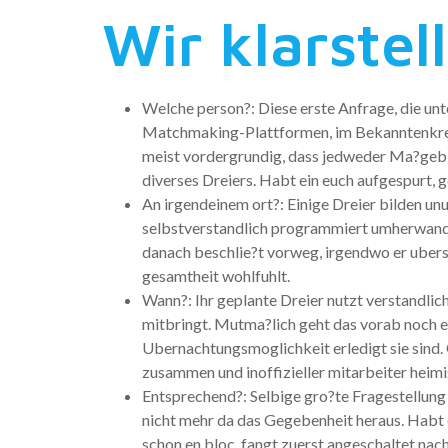
Wir klarstel
Welche person?: Diese erste Anfrage, die un
Matchmaking-Plattformen, im Bekanntenkreis
meist vordergrundig, dass jedweder Ma?gebli
diverses Dreiers. Habt ein euch aufgespurt, 
An irgendeinem ort?: Einige Dreier bilden un
selbstverstandlich programmiert umherwander
danach beschlie?t vorweg, irgendwo er ubersc
gesamtheit wohlfuhlt.
Wann?: Ihr geplante Dreier nutzt verstandlic
mitbringt. Mutma?lich geht das vorab noch en
Ubernachtungsmoglichkeit erledigt sie sind.
zusammen und inoffizieller mitarbeiter heimis
Entsprechend?: Selbige gro?te Fragestellung s
nicht mehr da das Gegebenheit heraus. Habt e
schon en bloc, fangt zuerst angeschaltet nach