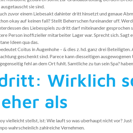
ausgetauscht sie sind.
uch zuvor einem Liebesakt dahinter dritt hinsetzt und genaue Abmac
hon okay auf keinen fall? Stellt Beherrschen fureinander uff. Werden
nterdessen des Liebesspiels zu dritt darf miteinander gesprochen 
tere Person inoffizieller mitarbeiter Lager war. Sprecht sich. Sag
ntane Ideen qua das.
deutet Coitus in Augenhohe – & dies z. hd. ganz drei Beteiligten. Au
eachtung geschenkt sind. Parece kann diesseitigen ausgewogenen 
gegenseitig fehl an dem Ort fuhlt. Samtliche zu tun sein Spa? haben
ritt: Wirklich s
 eher als
y vielleicht stellst, ist: Wie lauft so was uberhaupt nicht vor? Just 
mpo wahrscheinlich zahlreiche Vernehmen.