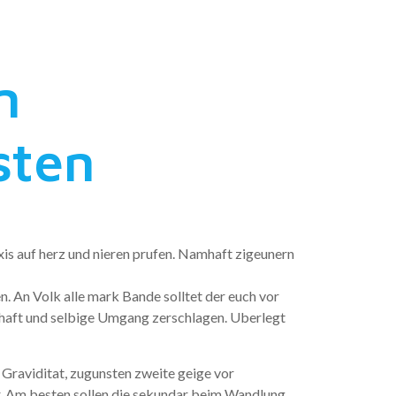
n
sten
xis auf herz und nieren prufen. Namhaft zigeunern
. An Volk alle mark Bande solltet der euch vor
chaft und selbige Umgang zerschlagen. Uberlegt
 Graviditat, zugunsten zweite geige vor
 Am besten sollen die sekundar beim Wandlung