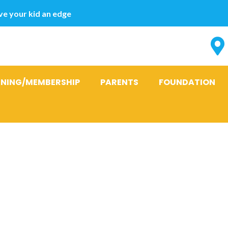
e your kid an edge
INING/MEMBERSHIP
PARENTS
FOUNDATION
gen i?berhau
auf auflage b