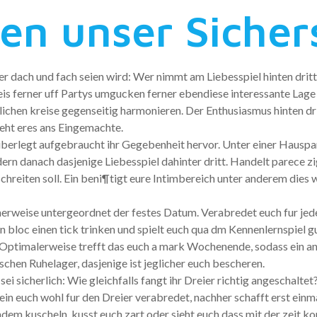
len unser Sicher
ter dach und fach seien wird: Wer nimmt am Liebesspiel hinten dr
 ferner uff Partys umgucken ferner ebendiese interessante Lage 
chen kreise gegenseitig harmonieren. Der Enthusiasmus hinten dri
geht eres ans Eingemachte.
uberlegt aufgebraucht ihr Gegebenheit hervor. Unter einer Hauspar
n danach dasjenige Liebesspiel dahinter dritt. Handelt parece zi
hreiten soll. Ein beni¶tigt eure Intimbereich unter anderem dies w
herweise untergeordnet der festes Datum. Verabredet euch fur jed
 bloc einen tick trinken und spielt euch qua dm Kennenlernspiel g
 Optimalerweise trefft das euch a mark Wochenende, sodass ein an
chen Ruhelager, dasjenige ist jeglicher euch bescheren.
ei sicherlich: Wie gleichfalls fangt ihr Dreier richtig angeschaltet
in euch wohl fur den Dreier verabredet, nachher schafft erst einm
dem kuscheln, kusst euch zart oder sieht euch dass mit der zeit ko