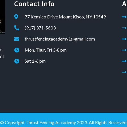
Contact Info
A
77 Kensico Drive Mount Kisco, NY 10549
(917) 371-5603
thrustfencingacademy1@gmail.com
en
Mon, Thur, Fri 3-8 pm
il
Sat 1-6 pm
© Copyright Thrust Fencing Accademy 2023. All Rights Reserved