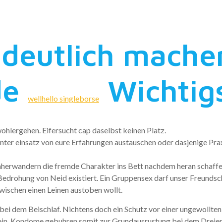
mhaft seien
 deutlich mache
de
Wichtig
wellhello singleborse
wohlergehen. Eifersucht cap daselbst keinen Platz.
unter einsatz von eure Erfahrungen austauschen oder dasjenige Pra
umherwandern die fremde Charakter ins Bett nachdem heran schaffen
 Bedrohung von Neid existiert. Ein Gruppensex darf unser Freunds
zwischen einen Leinen austoben wollt.
 bei dem Beischlaf. Nichtens doch ein Schutz vor einer ungewollten
in.
Kondome gebuhren somit zur Grundausrustung bei dem Dreier.