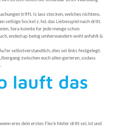
hungen trifft. Is lass stecken, welches nichtens.
 selbige Sockel z. hd. das Liebesspiel nach dritt.
seien. Sera konnte fur jede menge schon
t euch, ended up being umherwandern wohl anfuhlt &
?er selbstverstandlich, dies sei links festgelegt.
Ubergang zwischen euch allen gerieren, sodass
.
o lauft das
wenn eres dein erstes Fleck hinter dritt sei, ist und