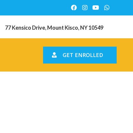
77 Kensico Drive, Mount Kisco, NY 10549
GET ENROLLED
pt kein
ei dem