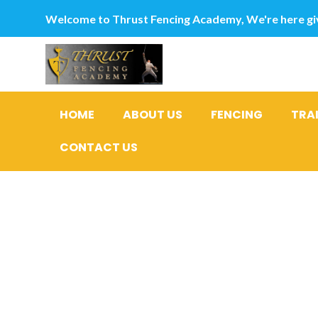
Welcome to Thrust Fencing Academy, We're here giv
HOME
ABOUT US
FENCING
TRA
CONTACT US
Blo? Mana
Spa?: Dar