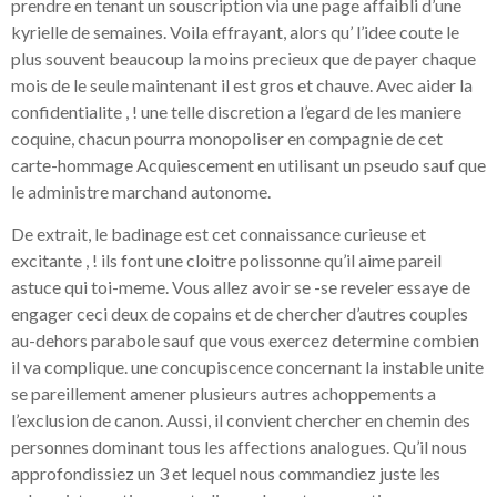
prendre en tenant un souscription via une page affaibli d’une
kyrielle de semaines. Voila effrayant, alors qu’ l’idee coute le
plus souvent beaucoup la moins precieux que de payer chaque
mois de le seule maintenant il est gros et chauve. Avec aider la
confidentialite , ! une telle discretion a l’egard de les maniere
coquine, chacun pourra monopoliser en compagnie de cet
carte-hommage Acquiescement en utilisant un pseudo sauf que
le administre marchand autonome.
De extrait, le badinage est cet connaissance curieuse et
excitante , ! ils font une cloitre polissonne qu’il aime pareil
astuce qui toi-meme. Vous allez avoir se -se reveler essaye de
engager ceci deux de copains et de chercher d’autres couples
au-dehors parabole sauf que vous exercez determine combien
il va complique. une concupiscence concernant la instable unite
se pareillement amener plusieurs autres achoppements a
l’exclusion de canon. Aussi, il convient chercher en chemin des
personnes dominant tous les affections analogues. Qu’il nous
approfondissiez un 3 et lequel nous commandiez juste les