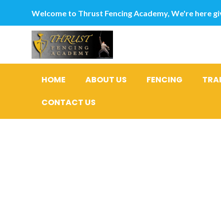
Welcome to Thrust Fencing Academy, We're here giv
HOME
ABOUT US
FENCING
TRA
CONTACT US
Atnjuta di
aterkomst