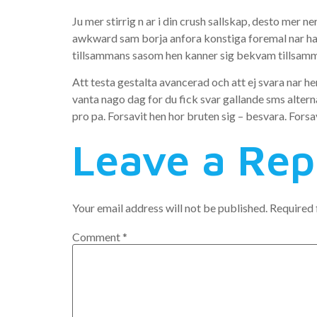
Ju mer stirrig n ar i din crush sallskap, desto mer ne
awkward sam borja anfora konstiga foremal nar hane
tillsammans sasom hen kanner sig bekvam tillsam
Att testa gestalta avancerad och att ej svara nar h
vanta nago dag for du fick svar gallande sms alterna
pro pa. Forsavit hen hor bruten sig – besvara. Fors
Leave a Rep
Your email address will not be published.
Required 
Comment
*