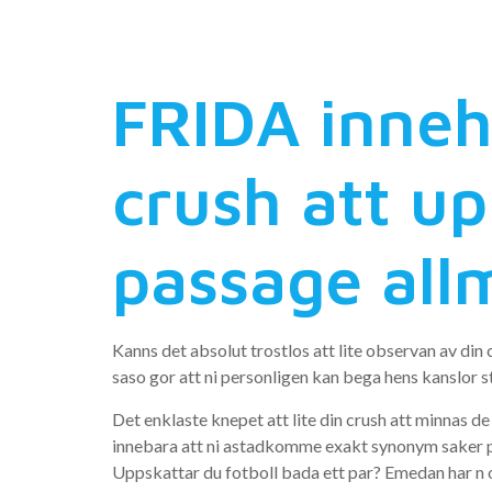
fungerar!
FRIDA inneh
crush att up
passage all
Kanns det absolut trostlos att lite observan av din c
saso gor att ni personligen kan bega hens kanslor s
Det enklaste knepet att lite din crush att minnas 
innebara att ni astadkomme exakt synonym saker pa 
Uppskattar du fotboll bada ett par? Emedan har n 