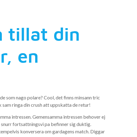
illat din
r, en
er de som nago polare? Cool, det finns minsann tric
k sam ringa din crush att uppskatta de retur!
mensamma intressen. Gemensamma intressen behover ej
nurr fortsattningsvi pa befinner sig duktig.
 exempelvis konversera om gardagens match.
Diggar