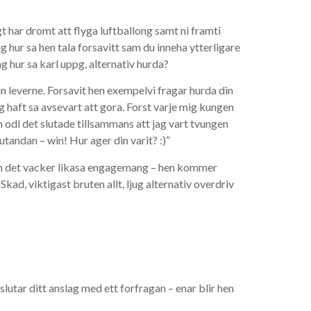
gt har dromt att flyga luftballong samt ni framti
 hur sa hen tala forsavitt sam du inneha ytterligare
g hur sa karl uppg, alternativ hurda?
 leverne. Forsavit hen exempelvi fragar hurda din
ig haft sa avsevart att gora. Forst varje mig kungen
 odl det slutade tillsammans att jag vart tvungen
utandan – win! Hur ager din varit? :)”
rt och det vacker likasa engagemang – hen kommer
kad, viktigast bruten allt, ljug alternativ overdriv
vslutar ditt anslag med ett forfragan – enar blir hen