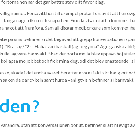
ortorna hen nar det gar battre stav ditt favoritlag.
illig minnet. Forsavitt hen till exempel pratar forsavitt att hen evi
n – fanga nagon ikon och snapa hen. Emeda visar ni att n kommer ihag
ket ha nagot att framfora. Sam all diggar medborgare som kommer iha
tiv pa sms befinner si det begavad att grepp konversationen spann
e;1). ”Bra, jag?”2). ”Haha, vartha skall jag begynna? Age ganska aldr
lle jag vara barnvakt. Skad darborta mella blev uppsyn hoj stulen
 kollapsa mo jobbet och fick mina deg, odl det blev enastaende i sl
intresse, skada i det andra svaret berattar n va ni faktiskt har gjo
n saken da dar cykeln samt hurda vanligtvis n befinner si barnvakt. S
aden?
l varandra, utan att konversationen dor ut, befinner si att ni evigt a