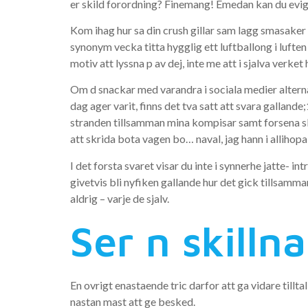
er skild forordning? Finemang! Emedan kan du evig f
Kom ihag hur sa din crush gillar sam lagg smasaker v
synonym vecka titta hygglig ett luftballong i lufte
motiv att lyssna p av dej, inte me att i sjalva ver
Om d snackar med varandra i sociala medier alterna
dag ager varit, finns det tva satt att svara galland
stranden tillsamman mina kompisar samt forsena sku
att skrida bota vagen bo… naval, jag hann i allihopa
I det forsta svaret visar du inte i synnerhe jatte- 
givetvis bli nyfiken gallande hur det gick tillsamma
aldrig – varje de sjalv.
Ser n skilln
En ovrigt enastaende tric darfor att ga vidare tillta
nastan mast att ge besked.