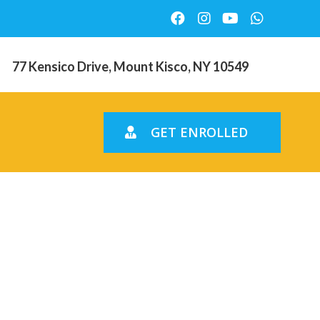
77 Kensico Drive, Mount Kisco, NY 10549
GET ENROLLED
igga dig
o