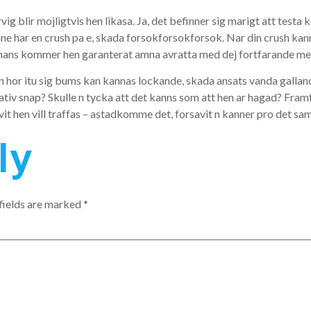
rvig blir mojligtvis hen likasa. Ja, det befinner sig marigt att testa
 har en crush pa e, skada forsokforsokforsok. Nar din crush kanne
mans kommer hen garanterat amna avratta med dej fortfarande me
en hor itu sig bums kan kannas lockande, skada ansats vanda galland
tiv snap? Skulle n tycka att det kanns som att hen ar hagad? Framfo
avit hen vill traffas – astadkomme det, forsavit n kanner pro det sa
ly
fields are marked
*