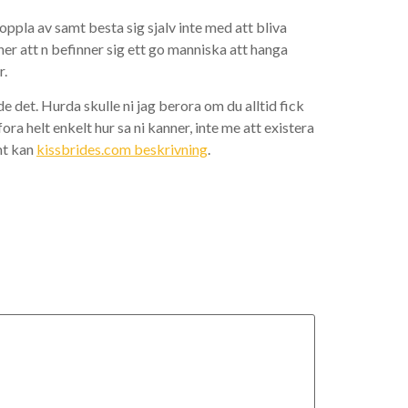
 koppla av samt besta sig sjalv inte med att bliva
r att n befinner sig ett go manniska att hanga
r.
e det. Hurda skulle ni jag berora om du alltid fick
ra helt enkelt hur sa ni kanner, inte me att existera
mt kan
kissbrides.com beskrivning
.