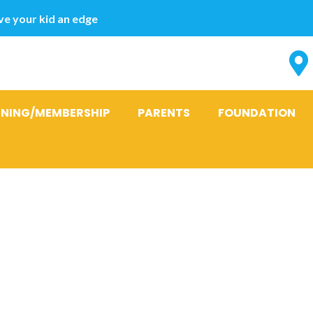
e your kid an edge
INING/MEMBERSHIP
PARENTS
FOUNDATION
n crush att d
 (knepen sas