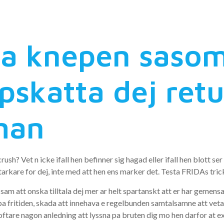
)
a knepen sasom t
pskatta dej retu
man
rush? Vet n icke ifall hen befinner sig hagad eller ifall hen blott s
tarkare for dej, inte med att hen ens marker det. Testa FRIDAs tric
de sam att onska tilltala dej mer ar helt spartanskt att er har ge
fritiden, skada att innehava e regelbunden samtalsamne att veta s
oftare nagon anledning att lyssna pa bruten dig mo hen darfor at