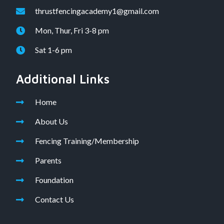
thrustfencingacademy1@gmail.com
Mon, Thur, Fri 3-8 pm
Sat 1-6 pm
Additional Links
Home
About Us
Fencing Training/Membership
Parents
Foundation
Contact Us