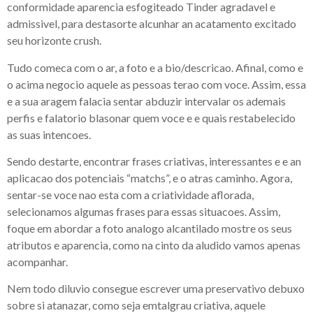
conformidade aparencia esfogiteado Tinder agradavel e
admissivel, para destasorte alcunhar an acatamento excitado
seu horizonte crush.
Tudo comeca com o ar, a foto e a bio/descricao. Afinal, como e
o acima negocio aquele as pessoas terao com voce. Assim, essa
e a sua aragem falacia sentar abduzir intervalar os ademais
perfis e falatorio blasonar quem voce e e quais restabelecido
as suas intencoes.
Sendo destarte, encontrar frases criativas, interessantes e e an
aplicacao dos potenciais “matchs”, e o atras caminho. Agora,
sentar-se voce nao esta com a criatividade aflorada,
selecionamos algumas frases para essas situacoes. Assim,
foque em abordar a foto analogo alcantilado mostre os seus
atributos e aparencia, como na cinto da aludido vamos apenas
acompanhar.
Nem todo diluvio consegue escrever uma preservativo debuxo
sobre si atanazar, como seja emtalgrau criativa, aquele