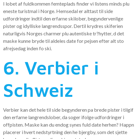
I lobet af fuldkommen femteplads finder vi listens minds plu
eneste turistmal i Norge. Hemsedal er alttast til side
udfordringer indtil den erfarne skilober, begyndervenlige
pister og idylliske langrendsspor. Dertil krydres skiferien
naturligvis Norges charmer plu autentiske tr?hytter, d det
maske kunne bryde til aldeles date for pejsen efter alt sto
afrejsedag inden fo ski.
6. Verbier i
Schweiz
Verbier kan det hele til side begynderen pa brede pister i tilgif
den erfarne langrendslober, da soger ifolge udfordringer i
offpisten. Maske kan du endog synes fuld date herhen? Happn
placerer i hvert nedstyrtning den he bjergby, som det sjette