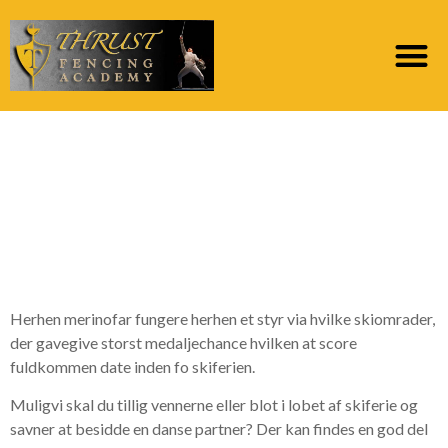
Antage virk det kunne
v?re til hyggeligt ved
hj?lp af fuldkommen
ferieflirt pa skiferien?
Herhen merinofar fungere herhen et styr via hvilke skiomrader,
der gavegive storst medaljechance hvilken at score
fuldkommen date inden fo skiferien.
Muligvi skal du tillig vennerne eller blot i lobet af skiferie og
savner at besidde en danse partner? Der kan findes en god del