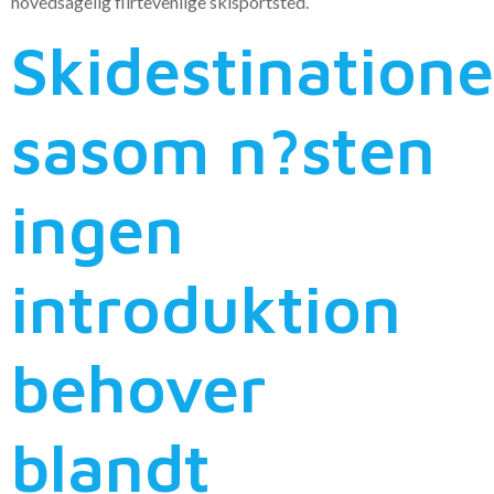
hovedsagelig flirtevenlige skisportsted.
Skidestination
sasom n?sten
ingen
introduktion
behover
blandt