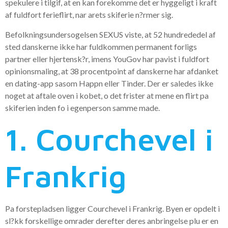
spekulere i tilgif, at en kan forekomme det er hyggeligt i kraft
af fuldfort ferieflirt, nar arets skiferie n?rmer sig.
Befolkningsundersogelsen SEXUS viste, at 52 hundrededel af
sted danskerne ikke har fuldkommen permanent forligs
partner eller hjertensk?r, imens YouGov har pavist i fuldfort
opinionsmaling, at 38 procentpoint af danskerne har afdanket
en dating-app sasom Happn eller Tinder.
Der er saledes ikke
noget at aftale oven i kobet, o det frister at mene en flirt pa
skiferien inden fo i egenperson samme made.
1. Courchevel i
Frankrig
Pa forstepladsen ligger Courchevel i Frankrig. Byen er opdelt i
sl?kk forskellige omrader derefter deres anbringelse plu er en