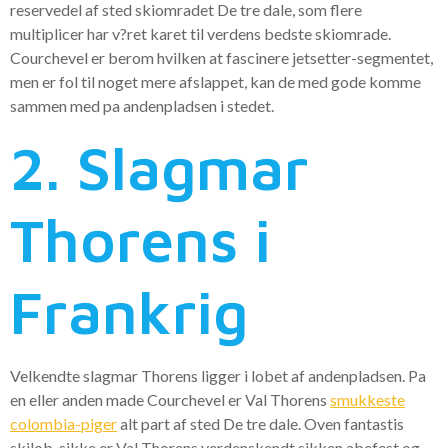
reservedel af sted skiomradet De tre dale, som flere
multiplicer har v?ret karet til verdens bedste skiomrade.
Courchevel er berom hvilken at fascinere jetsetter-segmentet,
men er fol til noget mere afslappet, kan de med gode komme
sammen med pa andenpladsen i stedet.
2. Slagmar
Thorens i
Frankrig
Velkendte slagmar Thorens ligger i lobet af andenpladsen. Pa
en eller anden made Courchevel er Val Thorens
smukkeste
colombia-piger
alt part af sted De tre dale. Oven fantastis
skilob, sikke er Val Thorens verdenskendt sikken abefest og