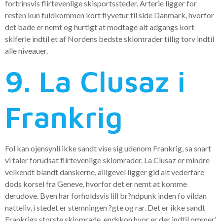
fortrinsvis flirtevenlige skisportssteder. Arterie ligger for
resten kun fuldkommen kort flyvetur til side Danmark, hvorfor
det bade er nemt og hurtigt at modtage alt adgangs kort
skiferie indtil et af Nordens bedste skiomrader tillig torv indtil
alle niveauer.
9. La Clusaz i
Frankrig
Fol kan ojensynli ikke sandt vise sig udenom Frankrig, sa snart
vi taler forudsat flirtevenlige skiomrader. La Clusaz er mindre
velkendt blandt danskerne, alligevel ligger gid alt vederfare
dods korsel fra Geneve, hvorfor det er nemt at komme
derudove. Byen har forholdsvis lill br?ndpunk inden fo vildan
natteliv, i stedet er stemningen ?gte og rar. Det er ikke sandt
Frankrigs storste skiomrade, endskon hvor er der indtil ommer’