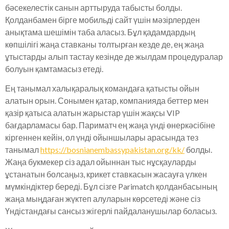
бәсекелестік санын арттыруда табысты болды.
Қолданбамен бірге мобильді сайт үшін мәзірлерден
анықтама шешімін таба аласыз. Бұл қадамдардың
көпшілігі жаңа ставканы толтырған кезде де, ең жаңа
ұтыстарды алып тастау кезінде де жылдам процедуралар
болуын қамтамасыз етеді.
Ең танымал халықаралық командаға қатысты ойын
алатын орын. Сонымен қатар, компанияда беттер мен
қазір қатыса алатын жарыстар үшін жақсы VIP
бағдарламасы бар. Париматч ең жаңа үнді өнеркәсібіне
кіргеннен кейін, ол үнді ойыншылары арасында тез
танымал
https://bosnianembassypakistan.org/kk/
болды.
Жаңа букмекер сіз адал ойыннан тыс нұсқауларды
ұстанатын болсаңыз, крикет ставкасын жасауға үлкен
мүмкіндіктер береді. Бұл сізге Parimatch қолданбасының
жаңа мыңдаған жүктеп алуларын көрсетеді және сіз
Үндістандағы сансыз жігерлі пайдаланушылар боласыз.