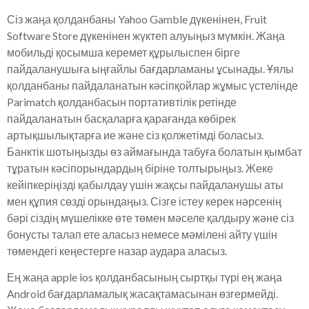
Сіз жаңа қолданбаны Yahoo Gamble дүкенінен, Fruit
Software Store дүкенінен жүктеп алуыңыз мүмкін. Жаңа
мобильді қосымша керемет құрылыспен бірге
пайдаланушыға ыңғайлы бағдарламаны ұсынады. Ұялы
қолданбаны пайдаланатын кәсіпқойлар жұмыс үстелінде
Parimatch қолданбасын портативтілік ретінде
пайдаланатын басқаларға қарағанда көбірек
артықшылықтарға ие және сіз қолжетімді боласыз.
Банктік шотыңызды өз аймағында табуға болатын қымбат
тұратын кәсіпорындардың біріне толтырыңыз. Жеке
кейіпкеріңізді қабылдау үшін жақсы пайдаланушы аты
мен құпия сөзді орындаңыз. Сізге істеу керек нәрсенің
бәрі сіздің мүшелікке өте төмен мәселе қалдыру және сіз
бонусты талап ете аласыз немесе мәмілені айту үшін
төмендегі кеңестерге назар аудара аласыз.
Ең жаңа apple ios қолданбасының сыртқы түрі ең жаңа
Android бағдарламалық жасақтамасынан өзгермейді.