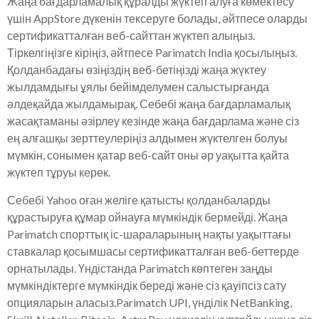
Жаңа бағдарламалық құралды жүктеп алуға көмектесу
үшін AppStore дүкенін тексеруге болады, әйтпесе оларды
сертификатталған веб-сайттан жүктеп алыңыз.
Тіркелгіңізге кіріңіз, әйтпесе Parimatch India қосылыңыз.
Қолданбадағы өзіңіздің веб-бетіңізді жаңа жүктеу
жылдамдығы ұялы бейімделумен салыстырғанда
әлдеқайда жылдамырақ. Себебі жаңа бағдарламалық
жасақтаманы әзірлеу кезінде жаңа бағдарлама және сіз
ең алғашқы зерттеулеріңіз алдымен жүктелген болуы
мүмкін, сонымен қатар веб-сайт оны әр уақытта қайта
жүктеп тұруы керек.
Себебі Yahoo оған желіге қатысты қолданбаларды
құрастыруға құмар ойнауға мүмкіндік бермейді. Жаңа
Parimatch спорттық іс-шараларының нақты уақыттағы
ставкалар қосымшасы сертификатталған веб-беттерде
орнатылады. Үндістанда Parimatch көптеген заңды
мүмкіндіктерге мүмкіндік береді және сіз қауіпсіз сату
опцияларын аласыз.Parimatch UPI, үнділік NetBanking,