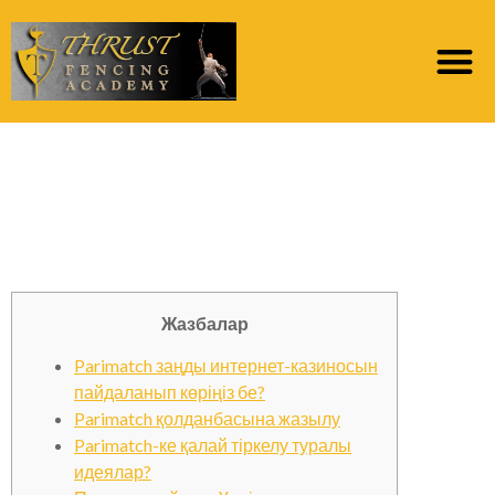
Париматчта Азиядан
біреу шынымен ақша
алды ма?
Жазбалар
Parimatch заңды интернет-казиносын
пайдаланып көріңіз бе?
Parimatch қолданбасына жазылу
Parimatch-ке қалай тіркелу туралы
идеялар?