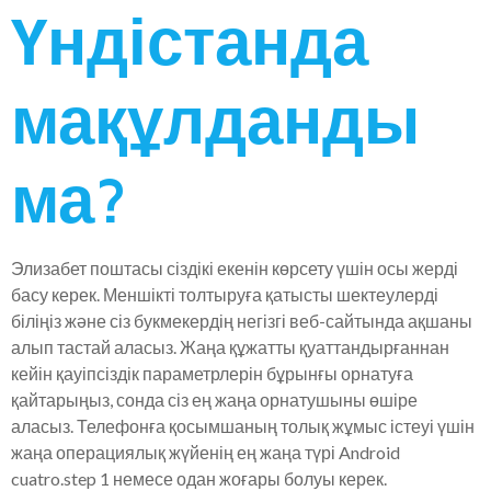
Үндістанда
мақұлданды
ма?
Элизабет поштасы сіздікі екенін көрсету үшін осы жерді
басу керек. Меншікті толтыруға қатысты шектеулерді
біліңіз және сіз букмекердің негізгі веб-сайтында ақшаны
алып тастай аласыз. Жаңа құжатты қуаттандырғаннан
кейін қауіпсіздік параметрлерін бұрынғы орнатуға
қайтарыңыз, сонда сіз ең жаңа орнатушыны өшіре
аласыз. Телефонға қосымшаның толық жұмыс істеуі үшін
жаңа операциялық жүйенің ең жаңа түрі Android
cuatro.step 1 немесе одан жоғары болуы керек.