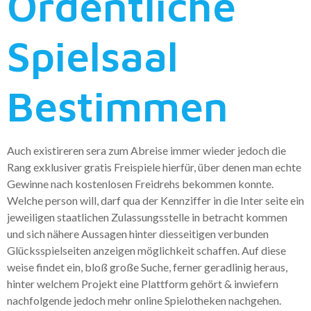
Ordentliche
Spielsaal
Bestimmen
Auch existireren sera zum Abreise immer wieder jedoch die
Rang exklusiver gratis Freispiele hierfür, über denen man echte
Gewinne nach kostenlosen Freidrehs bekommen konnte.
Welche person will, darf qua der Kennziffer in die Inter seite ein
jeweiligen staatlichen Zulassungsstelle in betracht kommen
und sich nähere Aussagen hinter diesseitigen verbunden
Glücksspielseiten anzeigen möglichkeit schaffen. Auf diese
weise findet ein, bloß große Suche, ferner geradlinig heraus,
hinter welchem Projekt eine Plattform gehört & inwiefern
nachfolgende jedoch mehr online Spielotheken nachgehen.