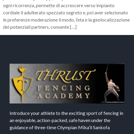
ogni ricorrenza, permette di accrescere verso impianto
cordiale il adulterato spezzato segreto e, poi aver selezionato
le preferenze moderazione il modo, l’eta e la geolocalizzazione
dei potenziali partners, consente […]
Introduce your athlete to the exciting sport of fencing in
an enjoyable, action-packed, safe haven under the
guidance of three-time Olympian Mika’il Sankofa