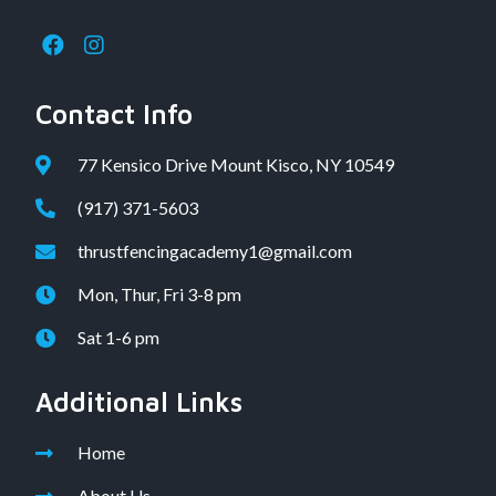
Contact Info
77 Kensico Drive Mount Kisco, NY 10549
(917) 371-5603
thrustfencingacademy1@gmail.com
Mon, Thur, Fri 3-8 pm
Sat 1-6 pm
Additional Links
Home
About Us