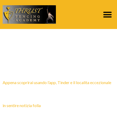
Category:
migliori siti
web per la sposa per
corrispondenza
Appena scoprirai usando l’app, Tinder e il localita eccezionale
in sentire notizia folla