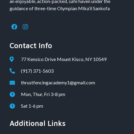
an enjoyable, action-packed, safe haven under the
guidance of three-time Olympian Mika’il Sankofa
Contact Info
77 Kensico Drive Mount Kisco, NY 10549
(917) 371-5603
thrustfencingacademy1@gmail.com
Mon, Thur, Fri 3-8 pm
Sat 1-6 pm
Additional Links