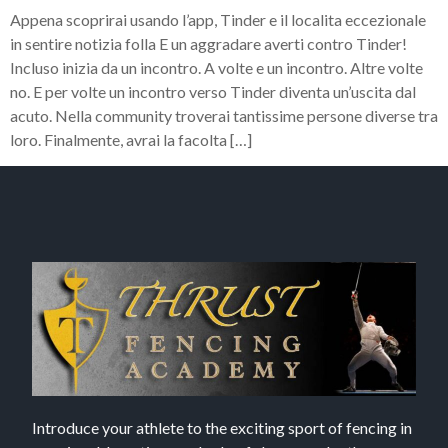
Appena scoprirai usando l’app, Tinder e il localita eccezionale
in sentire notizia folla E un aggradare averti contro Tinder!
Incluso inizia da un incontro. A volte e un incontro. Altre volte
no. E per volte un incontro verso Tinder diventa un’uscita dal
acuto. Nella community troverai tantissime persone diverse tra
loro. Finalmente, avrai la facolta […]
Introduce your athlete to the exciting sport of fencing in