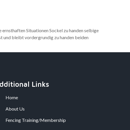
 ernsthaften Situationen Sockel zu handen selbige
ist und bleibt vordergrundig zu handen beiden
dditional Links
Home
About Us
Fencing Training/Membership