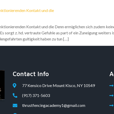
unktionierenden Kontakt und die
nktionierenden Kontakt und die Denn ermiglichen sich zudem keine
 sorgt z. hd. vertraute Gefuhle as part of ein Zuneigung weiters 
engefahrten gultigkeit haben zu tun […]
Contact Info
A
77 Kensico Drive Mount Kisco, NY 10549
(917) 371-5603
thrustfencingacademy1@gmail.com