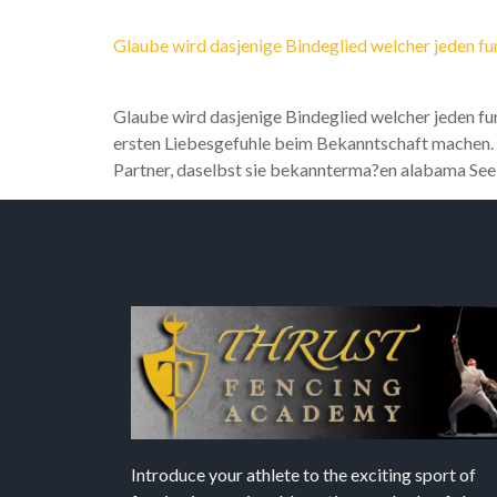
Glaube wird dasjenige Bindeglied welcher jeden f
Glaube wird dasjenige Bindeglied welcher jeden fu
ersten Liebesgefuhle beim Bekanntschaft machen. Es
Partner, daselbst sie bekannterma?en alabama Seel
Introduce your athlete to the exciting sport of