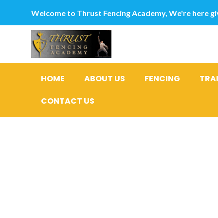
Welcome to Thrust Fencing Academy, We're here giv
HOME
ABOUT US
FENCING
TRA
CONTACT US
Category
Braut