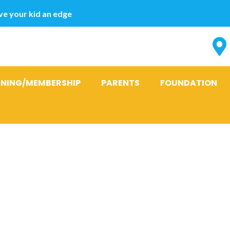
e your kid an edge
INING/MEMBERSHIP
PARENTS
FOUNDATION
:
Mail auf Bes