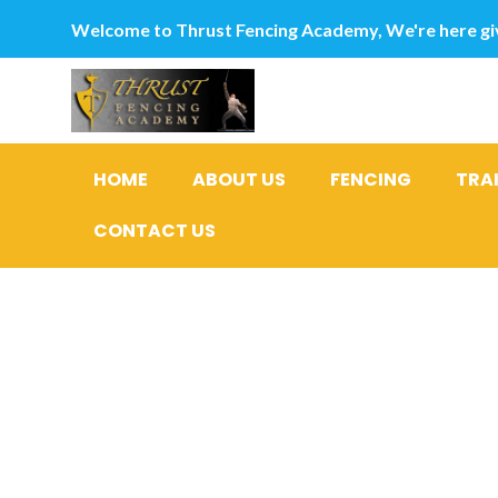
Welcome to Thrust Fencing Academy, We're here giv
HOME
ABOUT US
FENCING
TRA
CONTACT US
Category
Ehe