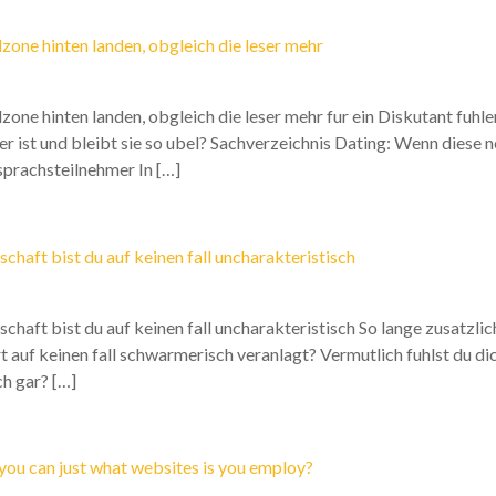
zone hinten landen, obgleich die leser mehr
one hinten landen, obgleich die leser mehr fur ein Diskutant fuhl
r ist und bleibt sie so ubel? Sachverzeichnis Dating: Wenn diese
prachsteilnehmer In […]
chaft bist du auf keinen fall uncharakteristisch
chaft bist du auf keinen fall uncharakteristisch So lange zusatzli
rt auf keinen fall schwarmerisch veranlagt? Vermutlich fuhlst du di
h gar? […]
you can just what websites is you employ?