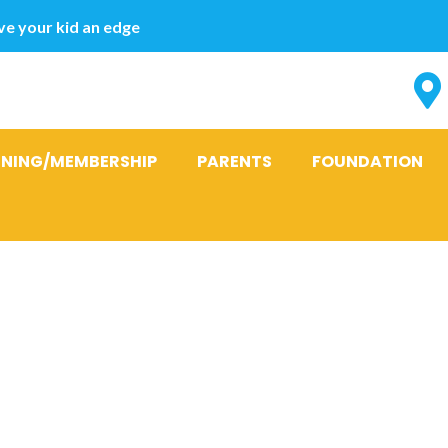
e your kid an edge
INING/MEMBERSHIP
PARENTS
FOUNDATION
:
Auf der Suc