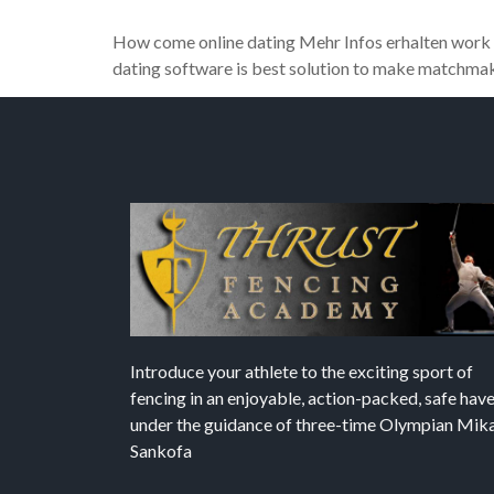
How come online dating Mehr Infos erhalten work w
dating software is best solution to make matchmakin
Introduce your athlete to the exciting sport of
fencing in an enjoyable, action-packed, safe hav
under the guidance of three-time Olympian Mika’
Sankofa