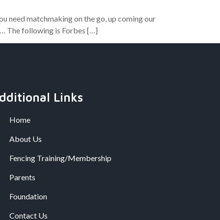
 you need matchmaking on the go, up coming our
 … The following is Forbes […]
dditional Links
Home
About Us
Fencing Training/Membership
Parents
Foundation
Contact Us