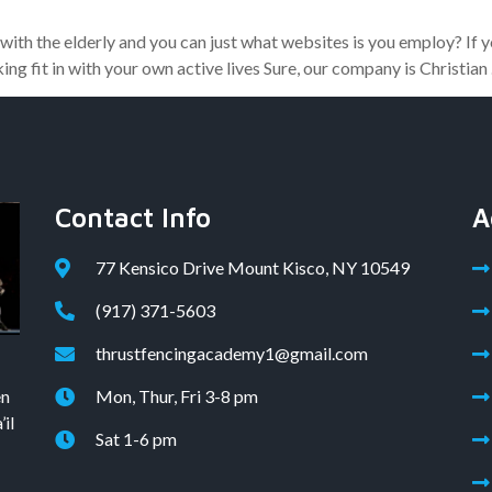
ith the elderly and you can just what websites is you employ? If
g fit in with your own active lives Sure, our company is Christian
Contact Info
A
77 Kensico Drive Mount Kisco, NY 10549
(917) 371-5603
thrustfencingacademy1@gmail.com
en
Mon, Thur, Fri 3-8 pm
il
Sat 1-6 pm