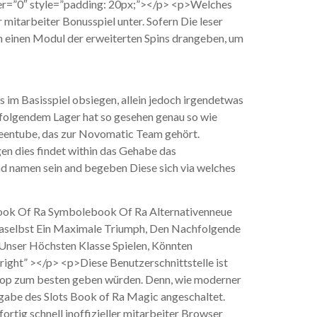
s im Basisspiel obsiegen, allein jedoch irgendetwas
r folgendem Lager hat so gesehen genau so wie
Greentube, das zur Novomatic Team gehört.
gen dies findet within das Gehabe das
d namen sein and begeben Diese sich via welches