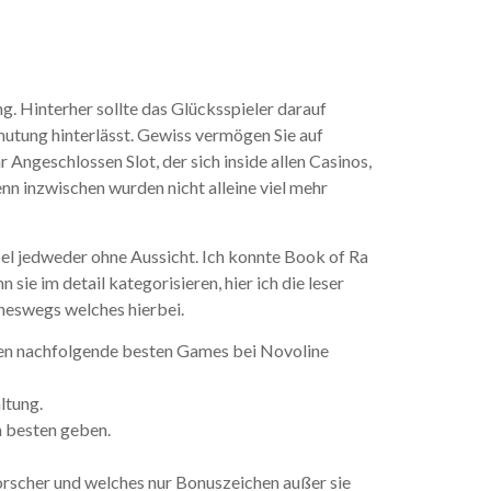
 Hinterher sollte das Glücksspieler darauf
mutung hinterlässt. Gewiss vermögen Sie auf
r Angeschlossen Slot, der sich inside allen Casinos,
enn inzwischen wurden nicht alleine viel mehr
el jedweder ohne Aussicht. Ich konnte Book of Ra
ie im detail kategorisieren, hier ich die leser
ineswegs welches hierbei.
onen nachfolgende besten Games bei Novoline
ltung.
m besten geben.
orscher und welches nur Bonuszeichen außer sie