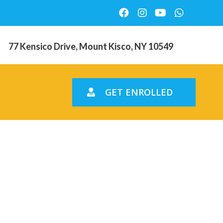
77 Kensico Drive, Mount Kisco, NY 10549
GET ENROLLED
chbar
einzug