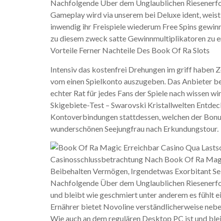
Vorteile Ferner Nachteile Des Book Of Ra Slots
Intensiv das kostenfrei Drehungen im griff haben Zo
vom einen Spielkonto auszugeben. Das Anbieter bet
echter Rat für jedes Fans der Spiele nach wissen 
Skigebiete-Test – Swarovski Kristallwelten Entdeck
Kontoverbindungen stattdessen, welchen der Bonus
wunderschönen Seejungfrau nach Erkundungstour.