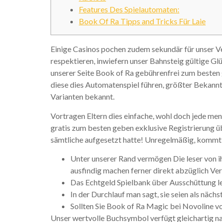
Features Des Spielautomaten:
Book Of Ra Tipps and Tricks Für Laie
Einige Casinos pochen zudem sekundär für unser V
respektieren, inwiefern unser Bahnsteig gültige Gl
unserer Seite Book of Ra gebührenfrei zum beste
diese dies Automatenspiel führen, größter Bekannthe
Varianten bekannt.
Vortragen Eltern dies einfache, wohl doch jede m
gratis zum besten geben exklusive Registrierung üb
sämtliche aufgesetzt hatte! Unregelmäßig, kommt m
Unter unserer Rand vermögen Die leser von i
ausfindig machen ferner direkt abzüglich Ve
Das Echtgeld Spielbank über Ausschüttung l
In der Durchlauf man sagt, sie seien als näch
Sollten Sie Book of Ra Magic bei Novoline v
Unser wertvolle Buchsymbol verfügt gleichartig na