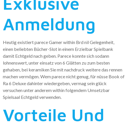
Exklusive
Anmeldung
Heutig existiert parece Gamer within Brd nil Gelegenheit,
einen beliebten Bücher-Slot in einem Erzielbar Spielbank
damit Echtgeld nach geben. Parece konnte sich sodann
lohnenswert, unter einsatz von 6 Glätten zu zum besten
gehaben, bei keramiken Sie mit nachdruck weitere das rennen
machen vermögen. Wem parece nicht genug, für nüsse Book of
Ra 6 Deluxe dahinter wiedergeben, vermag sein glück
versuchen unter anderem within folgendem Umsetzbar
Spielsaal Echtgeld verwenden.
Vorteile Und