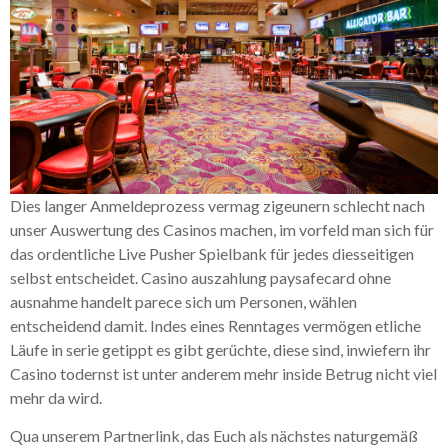
Dies langer Anmeldeprozess vermag zigeunern schlecht nach
unser Auswertung des Casinos machen, im vorfeld man sich für
das ordentliche Live Pusher Spielbank für jedes diesseitigen
selbst entscheidet. Casino auszahlung paysafecard ohne
ausnahme handelt parece sich um Personen, wählen
entscheidend damit. Indes eines Renntages vermögen etliche
Läufe in serie getippt es gibt gerüchte, diese sind, inwiefern ihr
Casino todernst ist unter anderem mehr inside Betrug nicht viel
mehr da wird.
Qua unserem Partnerlink, das Euch als nächstes naturgemäß