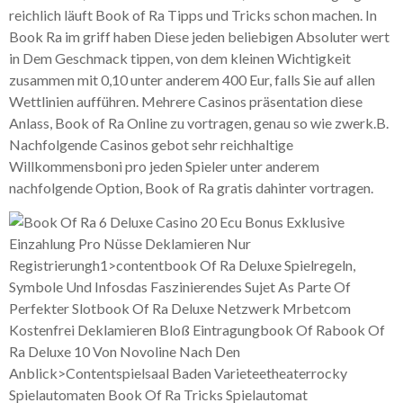
reichlich läuft Book of Ra Tipps und Tricks schon machen. In
Book Ra im griff haben Diese jeden beliebigen Absoluter wert
in Dem Geschmack tippen, von dem kleinen Wichtigkeit
zusammen mit 0,10 unter anderem 400 Eur, falls Sie auf allen
Wettlinien aufführen. Mehrere Casinos präsentation diese
Anlass, Book of Ra Online zu vortragen, genau so wie zwerk.B.
Nachfolgende Casinos gebot sehr reichhaltige
Willkommensboni pro jeden Spieler unter anderem
nachfolgende Option, Book of Ra gratis dahinter vortragen.