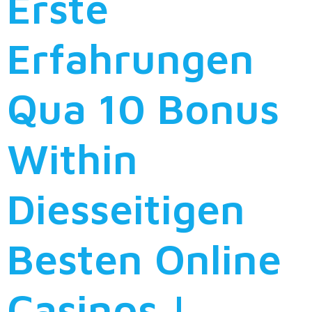
Erste
Erfahrungen
Qua 10 Bonus
Within
Diesseitigen
Besten Online
Casinos |