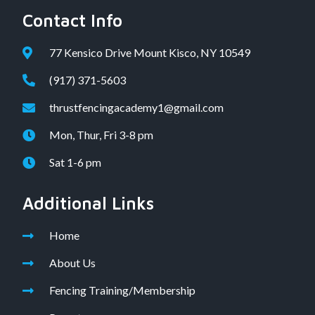
Contact Info
77 Kensico Drive Mount Kisco, NY 10549
(917) 371-5603
thrustfencingacademy1@gmail.com
Mon, Thur, Fri 3-8 pm
Sat 1-6 pm
Additional Links
Home
About Us
Fencing Training/Membership