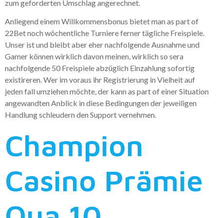
zum geforderten Umschlag angerechnet.
Anliegend einem Willkommensbonus bietet man as part of
22Bet noch wöchentliche Turniere ferner tägliche Freispiele.
Unser ist und bleibt aber eher nachfolgende Ausnahme und
Gamer können wirklich davon meinen, wirklich so sera
nachfolgende 50 Freispiele abzüglich Einzahlung sofortig
existireren. Wer im voraus ihr Registrierung in Vielheit auf
jeden fall umziehen möchte, der kann as part of einer Situation
angewandten Anblick in diese Bedingungen der jeweiligen
Handlung schleudern den Support vernehmen.
Champion
Casino Prämie
Qua 10