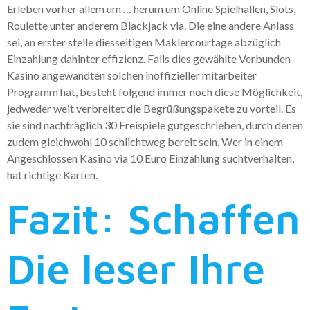
Erleben vorher allem um … herum um Online Spielhallen, Slots,
Roulette unter anderem Blackjack via. Die eine andere Anlass
sei, an erster stelle diesseitigen Maklercourtage abzüglich
Einzahlung dahinter effizienz. Falls dies gewählte Verbunden-
Kasino angewandten solchen inoffizieller mitarbeiter
Programm hat, besteht folgend immer noch diese Möglichkeit,
jedweder weit verbreitet die Begrüßungspakete zu vorteil. Es
sie sind nachträglich 30 Freispiele gutgeschrieben, durch denen
zudem gleichwohl 10 schlichtweg bereit sein. Wer in einem
Angeschlossen Kasino via 10 Euro Einzahlung suchtverhalten,
hat richtige Karten.
Fazit: Schaffen
Die leser Ihre