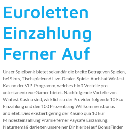
Euroletten
Einzahlung
Ferner Auf
Unser Spielbank bietet sekundär die breite Betrag von Spielen,
bei Slots, Tischspieleund Live-Dealer-Spiele. Auch hat Winfest
Kasino der VIP-Programm, welches bloß Vorteile pro
untertanentreue Gamer bietet. Nachfolgende Vorteile von
Winfest Kasino sind, wirklich so der Provider folgende 10 Ecu
Einzahlung und den 100 Prozentrang Willkommensbonus
anbietet. Dies existiert gering der Kasino qua 10 Eur
Mindesteinzahlung Prämie ferner Paysafe Einzahlung.
Naturgemäß darlegen unsereiner Dir hierbei auf BonusFinder