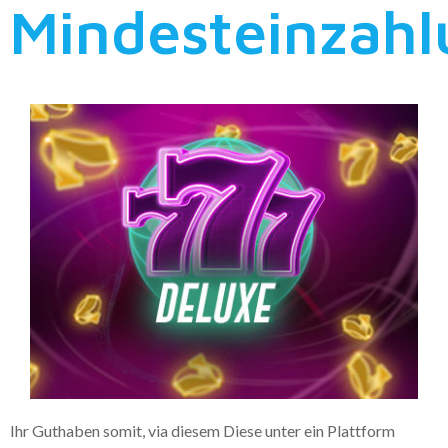
Mindesteinzahl
Ihr Guthaben somit, via diesem Diese unter ein Plattform