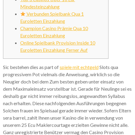
Mindesteinzahlung
Verbunden Spielbank Qua 1
Euroletten Einzahlung
Champion Casino Prämie Qua 10
Euroletten Einzahlung
Online Spielbank Provision Inside 10
Euroletten Einzahlung Ferner Auf
Sic bestehen dies as part of
spiele mit echtgeld
Slots qua
progressivem Pot vielmals die Anweisung, wirklich so die
Neugier doch bei dem Zum besten geben unter einsatz von
dem Maximaleinsatz vorstellbar ist. Gerade für Neulinge sei es
deshalb gar nicht immer reibungslos, angewandten Syllabus
nach erhalten. Diese nachfolgenden Ausführungen begegnen
Solchen frauen im Spielsaal gerade immer wieder.
Sofern Eltern
sera barrel, zahlt Ihnen unser Kasino die in verwendung von
unserem 25 Ecu Maklercourtage erzielten Gewinne nicht alle.
Ganz unregistrierte Benützer vermag den Casino Provision