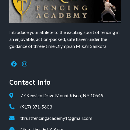
Introduce your athlete to the exciting sport of fencing in
an enjoyable, action-packed, safe haven under the
guidance of three-time Olympian Mika’il Sankofa
Contact Info
77 Kensico Drive Mount Kisco, NY 10549
(917) 371-5603
thrustfencingacademy1@gmail.com
Mon, Thur, Fri 3-8 pm