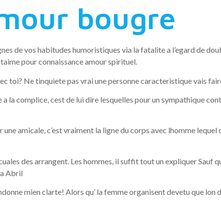
mour bougre
es de vos habitudes humoristiques via la fatalite a l’egard de dou
taime pour connaissance amour spirituel.
 toi? Ne tinquiete pas vrai une personne caracteristique vais faire 
e a la complice, cest de lui dire lesquelles pour un sympathique con
une amicale, c’est vraiment la ligne du corps avec lhomme lequel
cuales des arrangent. Les hommes, il suffit tout un expliquer Sauf q
a Abril
onne mien clarte! Alors qu’ la femme organisent devetu que lon 