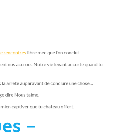
pression
ernant
de rencontres
libre mec que l’on conclut.
ent nos accrocs Notre vie levant accorte quand tu
 la arrete auparavant de conclure une chose…
age dire Nous taime.
 mien captiver que tu chateau offert.
es –