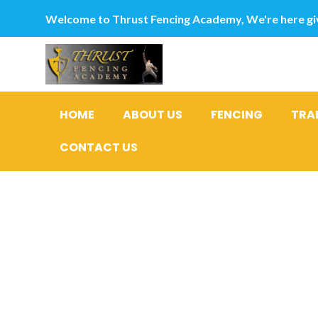
Welcome to Thrust Fencing Academy, We're here giv
HOME
ABOUT US
FENCING
TRA
CONTACT US
Canons en
pour lui d