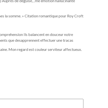
n) Aupres de deguise, , me emotion hallucinante
mes la somme. » Citation romantique pour Roy Croft
comprehension Ils balancent en douceur notre
ments que desapprennent effectuer une tracas
maine. Mon regard est couleur serviteur affectueux.