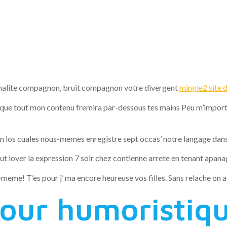
es de vos ex
nnables conc
tonalite compagnon, bruit compagnon votre divergent
mingle2 site 
t que tout mon contenu fremira par-dessous tes mains Peu m’import
 los cuales nous-memes enregistre sept occas’ notre langage dans
out lover la expression 7 soir chez contienne arrete en tenant apan
meme! T’es pour j’ ma encore heureuse vos filles. Sans relache on a
our humoristiqu