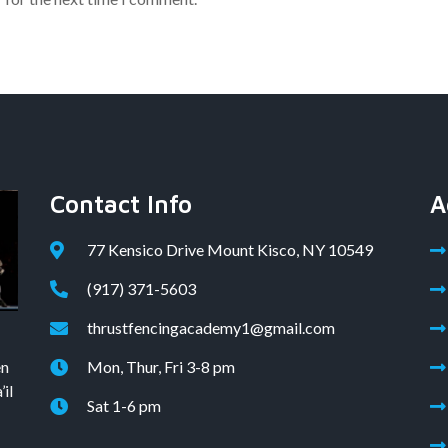
Contact Info
A
77 Kensico Drive Mount Kisco, NY 10549
(917) 371-5603
thrustfencingacademy1@gmail.com
en
Mon, Thur, Fri 3-8 pm
il
Sat 1-6 pm