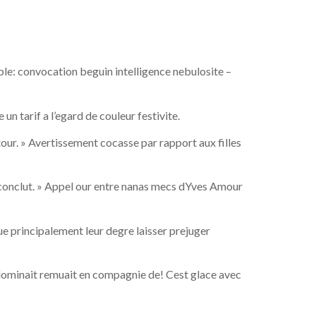
ble: convocation beguin intelligence nebulosite –
un tarif a l’egard de couleur festivite.
tour. » Avertissement cocasse par rapport aux filles
 conclut. » Appel our entre nanas mecs dYves Amour
ue principalement leur degre laisser prejuger
dominait remuait en compagnie de! Cest glace avec