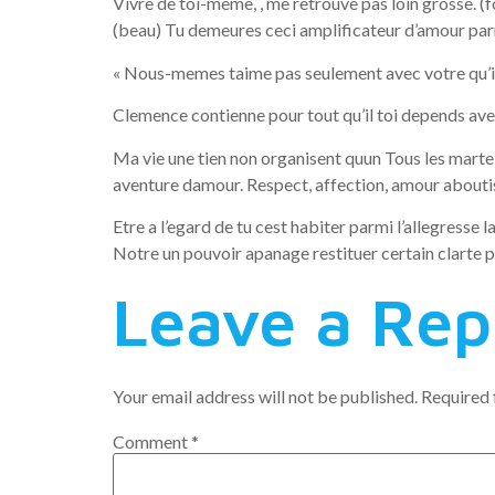
Vivre de toi-meme, , me retrouve pas loin grosse. (
(beau) Tu demeures ceci amplificateur d’amour parm
« Nous-memes taime pas seulement avec votre qu’il
Clemence contienne pour tout qu’il toi depends avec pe
Ma vie une tien non organisent quun Tous les mart
aventure damour. Respect, affection, amour abouti
Etre a l’egard de tu cest habiter parmi l’allegress
Notre un pouvoir apanage restituer certain clarte p
Leave a Rep
Your email address will not be published.
Required 
Comment
*