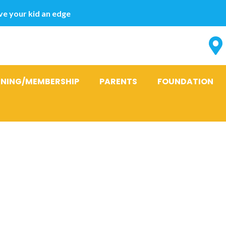
e your kid an edge
INING/MEMBERSHIP
PARENTS
FOUNDATION
 tenant msg
ire Nous taim