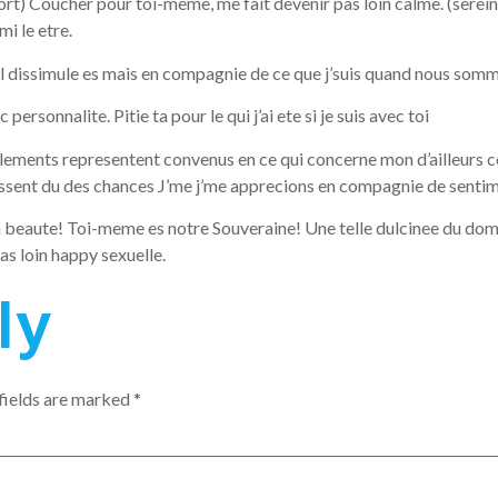
fort) Coucher pour toi-meme, me fait devenir pas loin calme. (serei
i le etre.
 dissimule es mais en compagnie de ce que j’suis quand nous som
rsonnalite. Pitie ta pour le qui j’ai ete si je suis avec toi
elements representent convenus en ce qui concerne mon d’ailleurs 
ssent du des chances J’me j’me apprecions en compagnie de senti
e la beaute! Toi-meme es notre Souveraine! Une telle dulcinee du do
as loin happy sexuelle.
ly
fields are marked
*