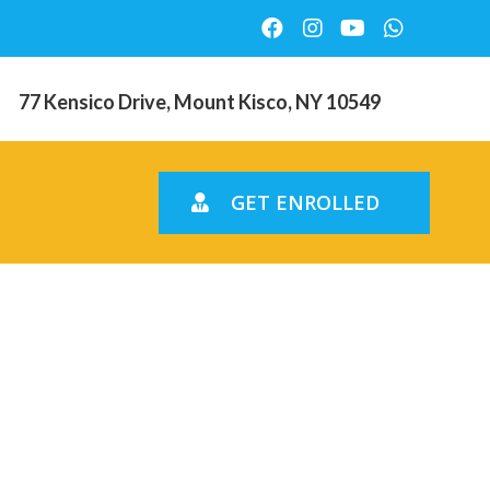
77 Kensico Drive, Mount Kisco, NY 10549
GET ENROLLED
 damour
e